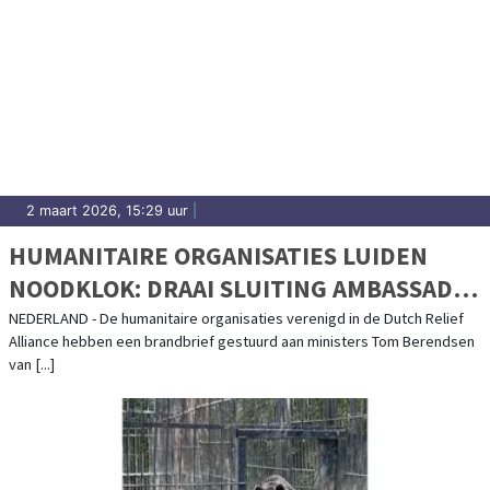
2 maart 2026, 15:29 uur
|
HUMANITAIRE ORGANISATIES LUIDEN
NOODKLOK: DRAAI SLUITING AMBASSADE
ZUID-SOEDAN TERUG
NEDERLAND - De humanitaire organisaties verenigd in de Dutch Relief
Alliance hebben een brandbrief gestuurd aan ministers Tom Berendsen
van [...]