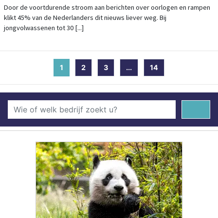
OORLOGSNIEUWS
Door de voortdurende stroom aan berichten over oorlogen en rampen
klikt 45% van de Nederlanders dit nieuws liever weg. Bij
jongvolwassenen tot 30 [...]
1
(current)
2
3
...
14