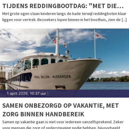
TIJDENS REDDINGBOOTDAG: "MET DIE
BOOT OVER DE GOLVEN, DAT VERGEET JE
Met grote ogen staan kinderen langs de kade terwijl reddingboten klaar
liggen voor vertrek. Bezoekers lopen binnen in het boothuis, zien de [...]
NOOIT MEER"
1 april 2026, 10:37 uur
|
SAMEN ONBEZORGD OP VAKANTIE, MET
ZORG BINNEN HANDBEREIK
Samen op vakantie gaan is niet voor iedereen vanzelfsprekend. Zeker
voor mensen die zorg of ondersteuning nodig hebben, bijvoorbeeld