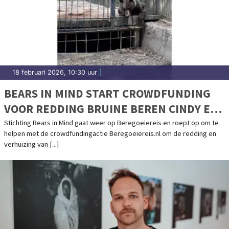
18 februari 2026, 10:30 uur
|
BEARS IN MIND START CROWDFUNDING
VOOR REDDING BRUINE BEREN CINDY EN
FELIPE UIT AZERBEIDZJAN
Stichting Bears in Mind gaat weer op Beregoeiereis en roept op om te
helpen met de crowdfundingactie Beregoeiereis.nl om de redding en
verhuizing van [...]