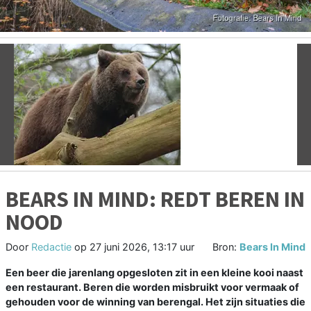
Vorige
V
BEARS IN MIND: REDT BEREN IN
NOOD
Door
Redactie
op
27 juni 2026, 13:17 uur
Bron:
Bears In Mind
Een beer die jarenlang opgesloten zit in een kleine kooi naast
een restaurant. Beren die worden misbruikt voor vermaak of
gehouden voor de winning van berengal. Het zijn situaties die