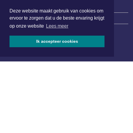
Deze website maakt gebruik van cookies om
ervoor te zorgen dat u de beste ervaring krijgt
|
Nieuws | Sport | Evenementen
op onze website
Lees meer
Hoofdvestiging:
Ik accepteer cookies
van Benthuizenlaan 1
1701 BZ Heerhugowaard
072 8200 600
redactie@xyto.nl
www.xyto.nl
SOCIAL MEDIA
NIEUWSBRIEF AANMELDEN
Schrijf je in voor onze nieuwsbrief en krijg wekelijks een
samenvatting van alle gebeurtenissen uit jouw regio.