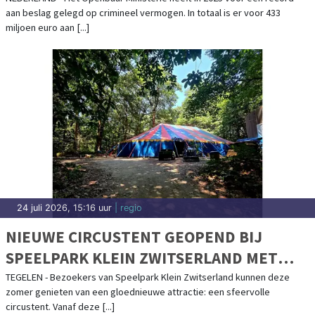
aan beslag gelegd op crimineel vermogen. In totaal is er voor 433
miljoen euro aan [...]
24 juli 2026, 15:16 uur
| regio
NIEUWE CIRCUSTENT GEOPEND BIJ
SPEELPARK KLEIN ZWITSERLAND MET
MAGISCHE KINDERSHOWS
TEGELEN - Bezoekers van Speelpark Klein Zwitserland kunnen deze
zomer genieten van een gloednieuwe attractie: een sfeervolle
circustent. Vanaf deze [...]