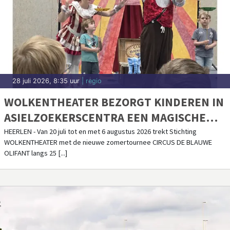
28 juli 2026, 8:35 uur
| regio
WOLKENTHEATER BEZORGT KINDEREN IN
ASIELZOEKERSCENTRA EEN MAGISCHE
CIRCUSDAG
HEERLEN - Van 20 juli tot en met 6 augustus 2026 trekt Stichting
WOLKENTHEATER met de nieuwe zomertournee CIRCUS DE BLAUWE
OLIFANT langs 25 [...]