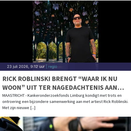
23 juli 2026, 9:12 uur
| regio
RICK ROBLINSKI BRENGT “WAAR IK NU
WOON” UIT TER NAGEDACHTENIS AAN
IVO HAAGEN EN STEUNT
MAASTRICHT - Kankeronderzoekfonds Limburg kondigt met trots en
ontroering een bijzondere samenwerking aan met artiest Rick Roblinski.
KANKERONDERZOEKFONDS LIMBURG
Met zijn nieuwe [...]