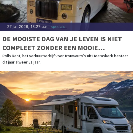
27 juli 2026, 18:27 uur
| specials
DE MOOISTE DAG VAN JE LEVEN IS NIET
COMPLEET ZONDER EEN MOOIE
TROUWAUTO
Rolls Rent, het verhuurbedrijf voor trouwauto’s uit Heemskerk bestaat
dit jaar alweer 31 jaar.