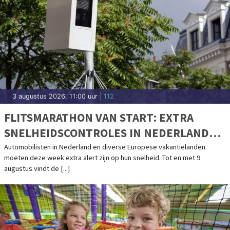
3 augustus 2026, 11:00 uur
| 112
FLITSMARATHON VAN START: EXTRA
SNELHEIDSCONTROLES IN NEDERLAND
EN POPULAIRE VAKANTIELANDEN
Automobilisten in Nederland en diverse Europese vakantielanden
moeten deze week extra alert zijn op hun snelheid. Tot en met 9
augustus vindt de [...]