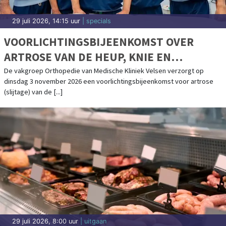
29 juli 2026, 14:15 uur
| specials
VOORLICHTINGSBIJEENKOMST OVER
ARTROSE VAN DE HEUP, KNIE EN
SCHOUDER IN MEDISCHE KLINIEK VELSEN
De vakgroep Orthopedie van Medische Kliniek Velsen verzorgt op
dinsdag 3 november 2026 een voorlichtingsbijeenkomst voor artrose
(slijtage) van de [...]
29 juli 2026, 8:00 uur
| uitgaan