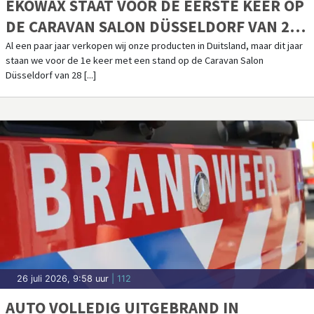
EKOWAX STAAT VOOR DE EERSTE KEER OP
DE CARAVAN SALON DÜSSELDORF VAN 28
AUGUSTUS T/M 6 SEPTEMBER
Al een paar jaar verkopen wij onze producten in Duitsland, maar dit jaar
staan we voor de 1e keer met een stand op de Caravan Salon
Düsseldorf van 28 [...]
26 juli 2026, 9:58 uur
| 112
AUTO VOLLEDIG UITGEBRAND IN