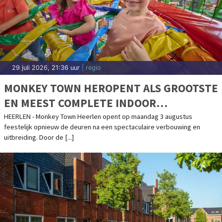
29 juli 2026, 21:36 uur
| regio
MONKEY TOWN HEROPENT ALS GROOTSTE
EN MEEST COMPLETE INDOOR
SPEELBELEVING VAN ZUID-NEDERLAND
HEERLEN - Monkey Town Heerlen opent op maandag 3 augustus
feestelijk opnieuw de deuren na een spectaculaire verbouwing en
uitbreiding. Door de [...]