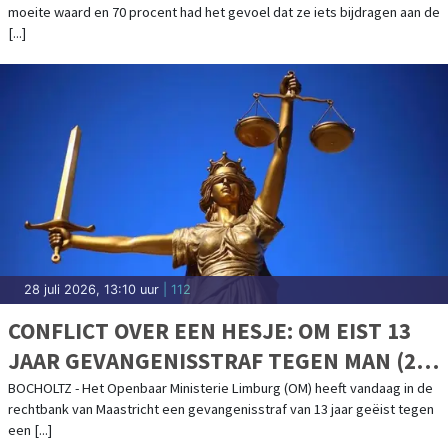
moeite waard en 70 procent had het gevoel dat ze iets bijdragen aan de
[...]
28 juli 2026, 13:10 uur
| 112
CONFLICT OVER EEN HESJE: OM EIST 13
JAAR GEVANGENISSTRAF TEGEN MAN (22)
VOOR DODELIJKE SCHIETPARTIJ
BOCHOLTZ - Het Openbaar Ministerie Limburg (OM) heeft vandaag in de
rechtbank van Maastricht een gevangenisstraf van 13 jaar geëist tegen
BOCHOLTZ
een [...]