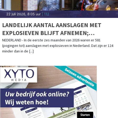
22 juli 2026, 8:05 uur
| 112
LANDELIJK AANTAL AANSLAGEN MET
EXPLOSIEVEN BLIJFT AFNEMEN;
AANSLAGENPROBLEMATIEK BLIJFT
NEDERLAND - In de eerste zes maanden van 2026 waren er 581
(pogingen tot) aanslagen met explosieven in Nederland. Dat zijn er 124
ERNSTIG
minder dan in de [...]