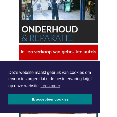
|
Nieuws | Sport | Evenementen
Hoofdvestiging:
van Benthuizenlaan 1
1701 BZ Heerhugowaard
072 8200 600
redactie@xyto.nl
www.xyto.nl
SOCIAL MEDIA
Deze website maakt gebruik van cookies om
ervoor te zorgen dat u de beste ervaring krijgt
NIEUWSBRIEF AANMELDEN
op onze website
Lees meer
Schrijf je in voor onze nieuwsbrief en krijg wekelijks een
samenvatting van alle gebeurtenissen uit jouw regio.
Ik accepteer cookies
Aanmelden