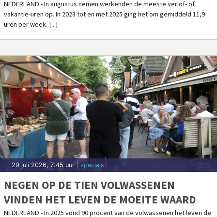
UREN
NEDERLAND - In augustus nemen werkenden de meeste verlof- of
vakantie-uren op. In 2023 tot en met 2025 ging het om gemiddeld 11,9
uren per week. [...]
29 juli 2026, 7:45 uur
| specials
NEGEN OP DE TIEN VOLWASSENEN
VINDEN HET LEVEN DE MOEITE WAARD
NEDERLAND - In 2025 vond 90 procent van de volwassenen het leven de