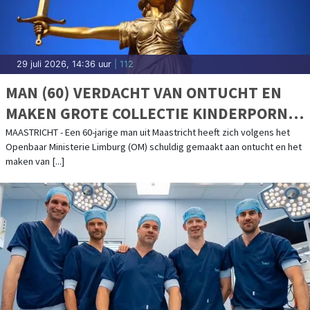
29 juli 2026, 14:36 uur
| 112
MAN (60) VERDACHT VAN ONTUCHT EN
MAKEN GROTE COLLECTIE KINDERPORNO:
OM EIST 2,5 JAAR CEL EN TBS MET
MAASTRICHT - Een 60-jarige man uit Maastricht heeft zich volgens het
Openbaar Ministerie Limburg (OM) schuldig gemaakt aan ontucht en het
DWANGVERPLEGING
maken van [...]