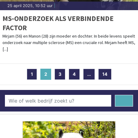
25 april 2025, 10:52 uur
|
MS-ONDERZOEK ALS VERBINDENDE
FACTOR
Mirjam (56) en Manon (28) zijn moeder en dochter. In beide levens speelt
onderzoek naar multiple sclerose (MS) een cruciale rol. Mirjam heeft MS,
[...]
1
2
(current)
3
4
...
14