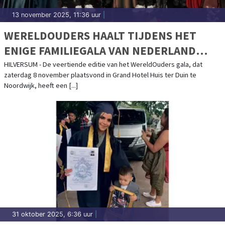
13 november 2025, 11:36 uur
|
WERELDOUDERS HAALT TIJDENS HET
ENIGE FAMILIEGALA VAN NEDERLAND
€578.750,- OP OM DE STROOM VAN
HILVERSUM - De veertiende editie van het WereldOuders gala, dat
zaterdag 8 november plaatsvond in Grand Hotel Huis ter Duin te
UITHUISPLAATSING IN BOLIVIA EN PERU
Noordwijk, heeft een [...]
TE DOORBREKEN
31 oktober 2025, 6:36 uur
|