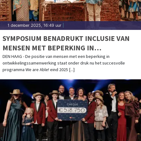
1 december 2025, 16:49 uur
|
SYMPOSIUM BENADRUKT INCLUSIE VAN
MENSEN MET BEPERKING IN
ONTWIKKELINGSBELEID
DEN HAAG - De positie van mensen met een beperking in
ontwikkelingssamenwerking staat onder druk nu het succesvolle
programma We are Able! eind 2025 [...]