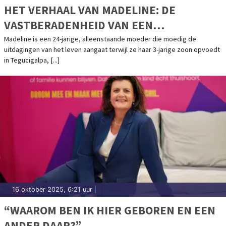
HET VERHAAL VAN MADELINE: DE
VASTBERADENHEID VAN EEN
ALLEENSTAANDE MOEDER
Madeline is een 24-jarige, alleenstaande moeder die moedig de
uitdagingen van het leven aangaat terwijl ze haar 3-jarige zoon opvoedt
in Tegucigalpa, [...]
16 oktober 2025, 6:21 uur
|
“WAAROM BEN IK HIER GEBOREN EN EEN
ANDER DAAR?”