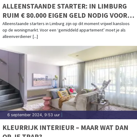
ALLEENSTAANDE STARTER: IN LIMBURG
RUIM € 80.000 EIGEN GELD NODIG VOOR
EEN APPARTEMENT
Alleenstaande starters in Limburg zijn op dit moment vrijwel kansloos
op de woningmarkt. Voor een ‘gemiddeld appartement’ moet je als
alleenverdiener [...]
6 september 2024, 9:53 uur
|
KLEURRIJK INTERIEUR – MAAR WAT DAN
OP JE TRAP?