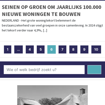
SEINEN OP GROEN OM JAARLIJKS 100.000
NIEUWE WONINGEN TE BOUWEN
NEDERLAND - Het grote woningtekort belemmert de
bestaanszekerheid van veel groepen in onze samenleving. In 2024 stijgt
het tekort verder naar 4,9%, [...]
1
...
4
5
6
(current)
7
8
9
10