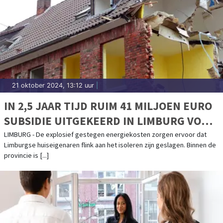
21 oktober 2024, 13:12 uur
|
IN 2,5 JAAR TIJD RUIM 41 MILJOEN EURO
SUBSIDIE UITGEKEERD IN LIMBURG VOOR
WONINGISOLATIE
LIMBURG - De explosief gestegen energiekosten zorgen ervoor dat
Limburgse huiseigenaren flink aan het isoleren zijn geslagen. Binnen de
provincie is [...]