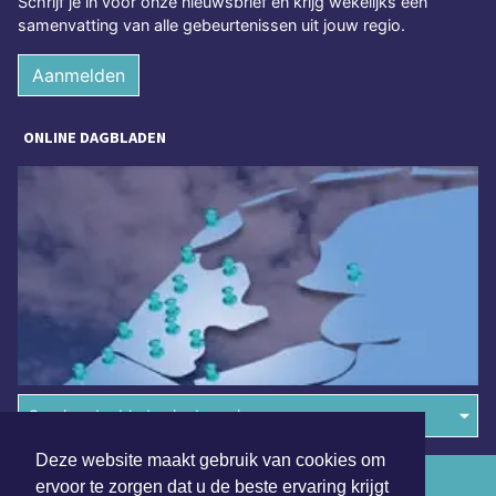
Schrijf je in voor onze nieuwsbrief en krijg wekelijks een
samenvatting van alle gebeurtenissen uit jouw regio.
Aanmelden
ONLINE DAGBLADEN
Overige dagbladen in de regio
Deze website maakt gebruik van cookies om
Algemene voorwaarden
ervoor te zorgen dat u de beste ervaring krijgt