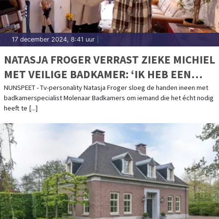
17 december 2024, 8:41 uur
|
NATASJA FROGER VERRAST ZIEKE MICHIEL
MET VEILIGE BADKAMER: ‘IK HEB EEN
DEEL VAN MIJN LEVEN TERUG’
NUNSPEET - Tv-personality Natasja Froger sloeg de handen ineen met
badkamerspecialist Molenaar Badkamers om iemand die het écht nodig
heeft te [...]