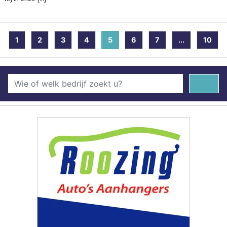
1
2
3
4
5
(current)
6
7
...
10