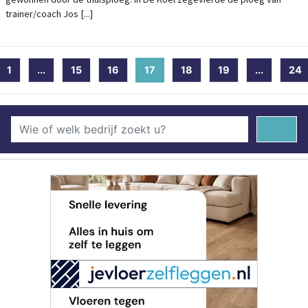
trainer/coach Jos [...]
1
...
15
16
17
(current)
18
19
...
24