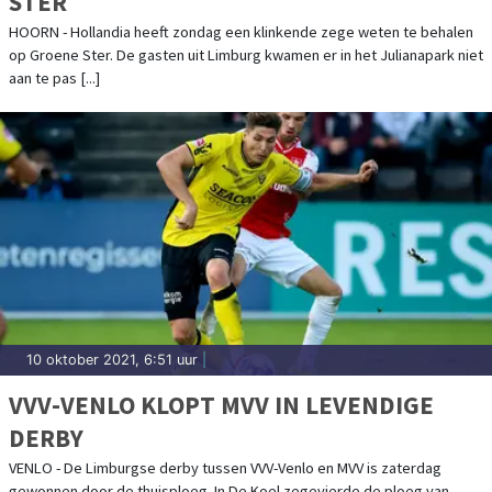
STER
HOORN - Hollandia heeft zondag een klinkende zege weten te behalen
op Groene Ster. De gasten uit Limburg kwamen er in het Julianapark niet
aan te pas [...]
10 oktober 2021, 6:51 uur
|
VVV-VENLO KLOPT MVV IN LEVENDIGE
DERBY
VENLO - De Limburgse derby tussen VVV-Venlo en MVV is zaterdag
gewonnen door de thuisploeg. In De Koel zegevierde de ploeg van