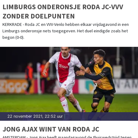
LIMBURGS ONDERONSJE RODA JC-VVV
ZONDER DOELPUNTEN
KERKRADE - Roda JC en VVV-Venlo hebben elkaar vrijdagavond in een
Limburgs onderonsje nets toegegeven. Het duel eindigde zoals het
begon (0-0).
22 november 2021, 22:52 uur
|
JONG AJAX WINT VAN RODA JC
AMSTERDAM - Jong Ajax heeft maandagavond de thuiswedstrijd tegen