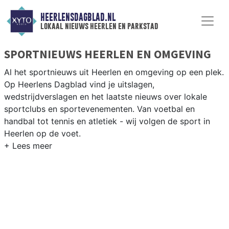
HEERLENSDAGBLAD.NL
lokaal nieuws heerlen en parkstad
SPORTNIEUWS HEERLEN EN OMGEVING
Al het sportnieuws uit Heerlen en omgeving op een plek.
Op Heerlens Dagblad vind je uitslagen,
wedstrijdverslagen en het laatste nieuws over lokale
sportclubs en sportevenementen. Van voetbal en
handbal tot tennis en atletiek - wij volgen de sport in
Heerlen op de voet.
LOKALE SPORT HEERLEN
Van Roda JC en HV Heerlen tot wielrennen langs de
Limburgse heuvels en atletiek bij AV Heerlen — sport in
Heerlen past bij een echte mijnstreekstad. Blijf op de
hoogte van alle sportieve uitslagen en prestaties in
Heerlen.