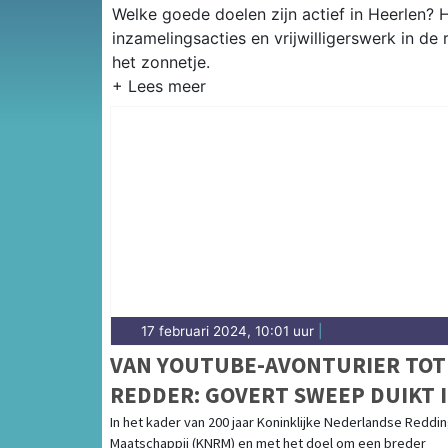
Welke goede doelen zijn actief in Heerlen? H
inzamelingsacties en vrijwilligerswerk in de
het zonnetje.
17 februari 2024, 10:01 uur
|
VAN YOUTUBE-AVONTURIER TOT
REDDER: GOVERT SWEEP DUIKT 
DE WERELD VAN JARIGE KNRM
In het kader van 200 jaar Koninklijke Nederlandse Reddi
Maatschappij (KNRM) en met het doel om een breder