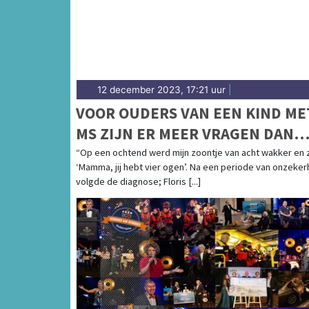
12 december 2023, 17:21 uur
|
VOOR OUDERS VAN EEN KIND ME
MS ZIJN ER MEER VRAGEN DAN
ANTWOORDEN
“Op een ochtend werd mijn zoontje van acht wakker en z
‘Mamma, jij hebt vier ogen’. Na een periode van onzeker
volgde de diagnose; Floris [...]