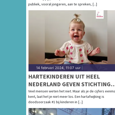
publiek, vooral jongeren, aan te spreken, [...]
14 februari 2024, 11:07 uur
|
HARTEKINDEREN UIT HEEL
NEDERLAND GEVEN STICHTING
HARTEKIND EEN GEZICHT
Veel mensen weten het niet. Maar als je de cijfers eenma
kent, laat het je niet meer los. Een hartafwijking is
doodsoorzaak #1 bij kinderen in [...]