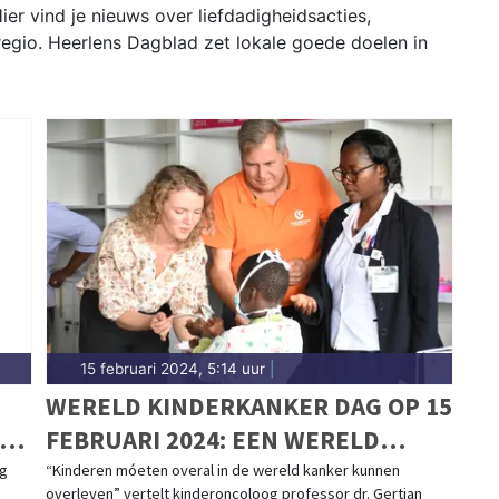
ier vind je nieuws over liefdadigheidsacties,
 regio. Heerlens Dagblad zet lokale goede doelen in
15 februari 2024, 5:14 uur
|
WERELD KINDERKANKER DAG OP 15
IN
FEBRUARI 2024: EEN WERELD
ZONDER KINDERKANKER
ng
“Kinderen móeten overal in de wereld kanker kunnen
overleven” vertelt kinderoncoloog professor dr. Gertjan