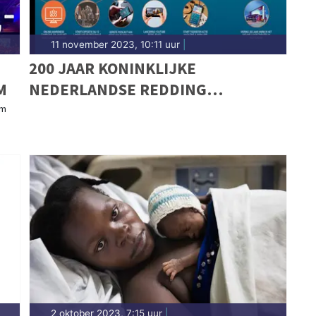
11 november 2023, 10:11 uur
|
200 JAAR KONINKLIJKE
M
NEDERLANDSE REDDING
MAATSCHAPPIJ (KNRM): VAN
im
ROEIREDDINGBOTEN NAAR
HYPERMODERNE SCHEPEN
2 oktober 2023, 7:15 uur
|