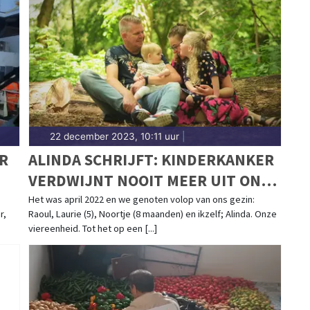
22 december 2023, 10:11 uur
|
R
ALINDA SCHRIJFT: KINDERKANKER
VERDWIJNT NOOIT MEER UIT ONS
LEVEN
Het was april 2022 en we genoten volop van ons gezin:
r,
Raoul, Laurie (5), Noortje (8 maanden) en ikzelf; Alinda. Onze
viereenheid. Tot het op een [...]