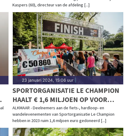
Kaspers (60), directeur van de afdeling [...]
23 januari 2024, 15:06 uur
|
SPORTORGANISATIE LE CHAMPION
HAALT € 1,6 MILJOEN OP VOOR
GOEDE DOELEN
al
ALKMAAR - Deelnemers aan de fiets-, hardloop- en
wandelevenementen van Sportorganisatie Le Champion
hebben in 2023 ruim 1,6 miljoen euro gedoneerd [...]