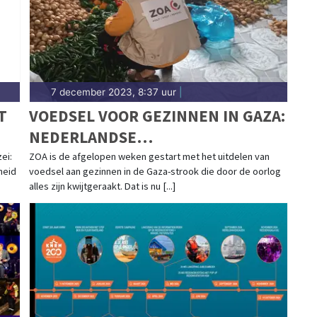
7 december 2023, 8:37 uur
|
T
VOEDSEL VOOR GEZINNEN IN GAZA:
NEDERLANDSE
NOODHULPORGANISATIE ZOA
ei:
ZOA is de afgelopen weken gestart met het uitdelen van
heid
voedsel aan gezinnen in de Gaza-strook die door de oorlog
GESTART IN OORLOGSGEBIED
alles zijn kwijtgeraakt. Dat is nu [...]