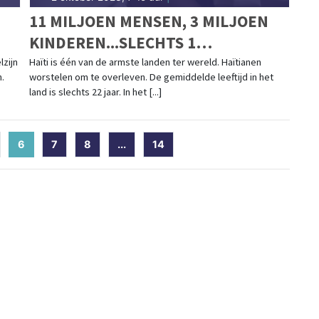
11 MILJOEN MENSEN, 3 MILJOEN
KINDEREN...SLECHTS 1
KINDERZIEKENHUIS
zijn
Haïti is één van de armste landen ter wereld. Haïtianen
n.
worstelen om te overleven. De gemiddelde leeftijd in het
land is slechts 22 jaar. In het [...]
6
(current)
7
8
...
14