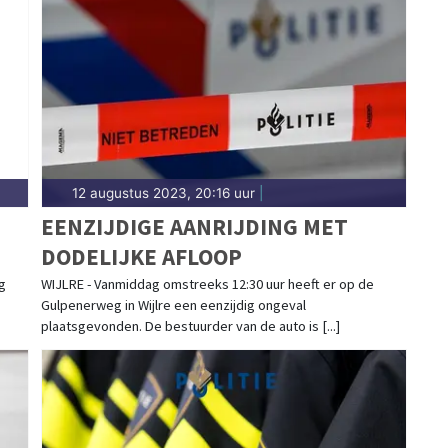
eldingen in Hoensbroek, Heerlen-Noord, Eygelshoven
t het 112-nieuws.
12 augustus 2023, 20:16 uur
|
EENZIJDIGE AANRIJDING MET
DODELIJKE AFLOOP
g
WIJLRE - Vanmiddag omstreeks 12:30 uur heeft er op de
Gulpenerweg in Wijlre een eenzijdig ongeval
plaatsgevonden. De bestuurder van de auto is [...]