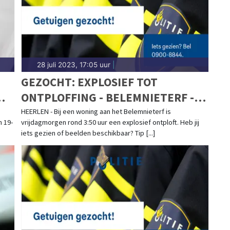
28 juli 2023, 17:05 uur
|
GEZOCHT: EXPLOSIEF TOT
ONTPLOFFING - BELEMNIETERF -
HEERLEN
HEERLEN - Bij een woning aan het Belemnieterf is
 19-
vrijdagmorgen rond 3:50 uur een explosief ontploft. Heb jij
iets gezien of beelden beschikbaar? Tip [...]