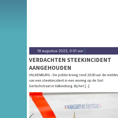
Van incidenten op de A76 en de N281 tot m
en de Parkstad-regio — onze redactie breng
19 augustus 2023, 0:51 uur
|
VERDACHTEN STEEKINCIDENT
AANGEHOUDEN
VALKENBURG - De politie kreeg rond 20:00 uur de meldin
van een steekincident in een woning op de Sint
Gerlachstraat in Valkenburg. Bij het [...]