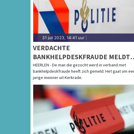
31 juli 2023, 14:41 uur
|
VERDACHTE
BANKHELPDESKFRAUDE MELDT
ZICH
HEERLEN - De man die gezocht werd in verband met
bankhelpdeskfraude heeft zich gemeld. Het gaat om een
jarige inwoner uit Kerkrade.