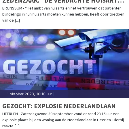
ZEDENZAAK: “DE VERDACHTE HUISARTS
SCHAADT MET ZIJN HANDELEN NIET
BRUNSSUM - “Het ambt van huisarts en het vertrouwen dat patiënten
blindelings in hun huisarts moeten kunnen hebben, heeft door toedoen
ALLEEN ZIJN SLACHTOFFERS, MAAR DE
van de [...]
HELE BEROEPSGROEP”
1 oktober 2023, 10:10 uur
|
GEZOCHT: EXPLOSIE NEDERLANDLAAN
HEERLEN - Zaterdagavond 30 september vond er rond 23:15 uur een
explosie plaats bij een woning aan de Nederlandlaan in Heerlen. Hierbij
raakte [...]