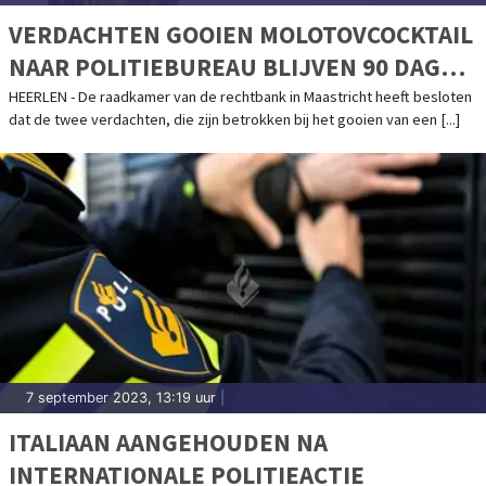
VERDACHTEN GOOIEN MOLOTOVCOCKTAIL
NAAR POLITIEBUREAU BLIJVEN 90 DAGEN
LANGER VASTZITTEN
HEERLEN - De raadkamer van de rechtbank in Maastricht heeft besloten
dat de twee verdachten, die zijn betrokken bij het gooien van een [...]
7 september 2023, 13:19 uur
|
ITALIAAN AANGEHOUDEN NA
INTERNATIONALE POLITIEACTIE