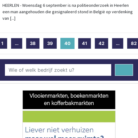
HEERLEN - Woensdag 6 september is na politieonderzoek in Heerlen
een man aangehouden die gesignaleerd stond in België op verdenking
van [...]
1
...
38
39
40
(current)
41
42
...
82