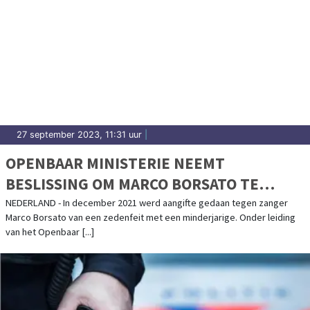
27 september 2023, 11:31 uur
|
OPENBAAR MINISTERIE NEEMT
BESLISSING OM MARCO BORSATO TE
DAGVAARDEN IN ZEDENZAAK
NEDERLAND - In december 2021 werd aangifte gedaan tegen zanger
Marco Borsato van een zedenfeit met een minderjarige. Onder leiding
van het Openbaar [...]