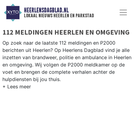
HEERLENSDAGBLAD.NL
lokaal nieuws heerlen en parkstad
112 MELDINGEN HEERLEN EN OMGEVING
Op zoek naar de laatste 112 meldingen en P2000
berichten uit Heerlen? Op Heerlens Dagblad vind je alle
inzetten van brandweer, politie en ambulance in Heerlen
en omgeving. Wij volgen de P2000 meldkamer op de
voet en brengen de complete verhalen achter de
hulpdiensten bij jou thuis.
P2000 MELDINGEN HEERLEN
Van incidenten op de A76 en de N281 tot meldingen in
Hoensbroek, Heerlen-Noord, Eygelshoven en de
Parkstad-regio — onze redactie brengt het 112-nieuws.