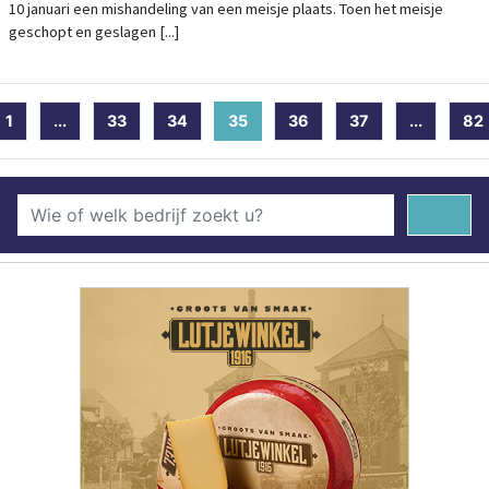
10 januari een mishandeling van een meisje plaats. Toen het meisje
geschopt en geslagen [...]
1
...
33
34
35
(current)
36
37
...
82