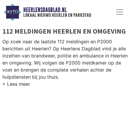
HEERLENSDAGBLAD.NL
lokaal nieuws heerlen en parkstad
112 MELDINGEN HEERLEN EN OMGEVING
Op zoek naar de laatste 112 meldingen en P2000
berichten uit Heerlen? Op Heerlens Dagblad vind je alle
inzetten van brandweer, politie en ambulance in Heerlen
en omgeving. Wij volgen de P2000 meldkamer op de
voet en brengen de complete verhalen achter de
hulpdiensten bij jou thuis.
P2000 MELDINGEN HEERLEN
Van incidenten op de A76 en de N281 tot meldingen in
Hoensbroek, Heerlen-Noord, Eygelshoven en de
Parkstad-regio — onze redactie brengt het 112-nieuws.