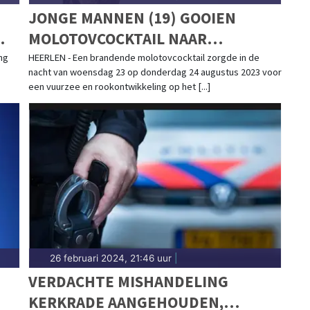
JONGE MANNEN (19) GOOIEN
MOLOTOVCOCKTAIL NAAR
POLITIEBUREAU: OM EIST TWEE
ng
HEERLEN - Een brandende molotovcocktail zorgde in de
nacht van woensdag 23 op donderdag 24 augustus 2023 voor
JAAR CEL
een vuurzee en rookontwikkeling op het [...]
26 februari 2024, 21:46 uur
|
VERDACHTE MISHANDELING
KERKRADE AANGEHOUDEN,