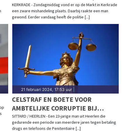
IDENTITEIT TWEEDE VERDACHTE
KERKRADE - Zondagmiddag vond er op de Markt in Kerkrade
n
een zware mishandeling plaats. Daarbij raakte een man
BEKEND
gewond. Eerder vandaag heeft de politie [...]
21 februari 2024, 17:53 uur
|
CELSTRAF EN BOETE VOOR
AMBTELIJKE CORRUPTIE BIJ
 op
as
GEVANGENIS SITTARD
SITTARD / HEERLEN - Een 23-jarige man uit Heerlen die
gedurende een periode van meerdere jaren tegen betaling
drugs en telefoons de Penitentiaire [...]