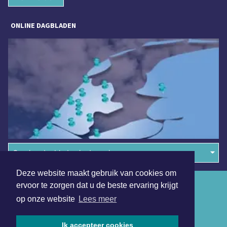
ONLINE DAGBLADEN
Overige dagbladen in de regio
Deze website maakt gebruik van cookies om
Algemene voorwaarden
ervoor te zorgen dat u de beste ervaring krijgt
op onze website
Lees meer
Disclaimer
Privacy Statement
Ik accepteer cookies