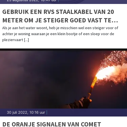
GEBRUIK EEN RVS STAALKABEL VAN 20
METER OM JE STEIGER GOED VAST TE
ZETTEN
Als je aan het water woont, heb je misschien wel een steiger voor of
achter je woning waaraan je een klein bootje of een sloep voor de
pleziervaart [...]
30 juli 2022, 10:16 uur
|
DE ORANJE SIGNALEN VAN COMET