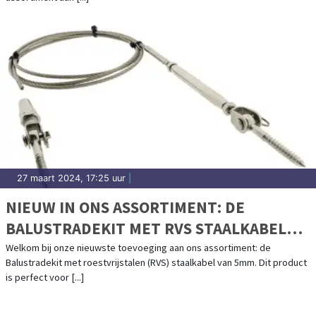
27 maart 2024, 17:25 uur
|
NIEUW IN ONS ASSORTIMENT: DE
BALUSTRADEKIT MET RVS STAALKABEL
VAN 5MM
Welkom bij onze nieuwste toevoeging aan ons assortiment: de
Balustradekit met roestvrijstalen (RVS) staalkabel van 5mm. Dit product
is perfect voor [...]