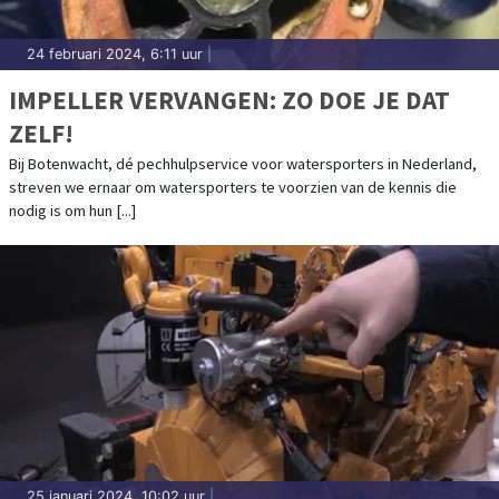
24 februari 2024, 6:11 uur
|
IMPELLER VERVANGEN: ZO DOE JE DAT
ZELF!
Bij Botenwacht, dé pechhulpservice voor watersporters in Nederland,
streven we ernaar om watersporters te voorzien van de kennis die
nodig is om hun [...]
25 januari 2024, 10:02 uur
|