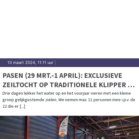
13 maart 2024, 11:11 uur
|
PASEN (29 MRT.-1 APRIL): EXCLUSIEVE
ZEILTOCHT OP TRADITIONELE KLIPPER DE
" VRIENDENTROUW".
Drie dagen lekker het water op en het voorjaar vieren met een kleine
groep gelijkgestemde zielen. We nemen max. 11 personen mee i.p.v. de
22 die er [...]