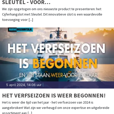
SLEUTEL - VOOR
WATERSPORTLIEFHEBBERS
We zijn opgetogen om ons nieuwste product te presenteren: het
Cijferhangslot met Sleutel. Dit innovatieve slot is een waardevolle
toevoeging voor [...]
5 april 2024, 14:06 uur
|
HET VERFSEIZOEN IS WEER BEGONNEN!
Het is weer die tijd van het jaar - het verfseizoen van 2024 is
aangebroken! Wat zijn we verheugd om onze expertise en uitgebreide
assortiment aan [...]