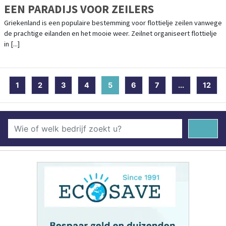
EEN PARADIJS VOOR ZEILERS
Griekenland is een populaire bestemming voor flottielje zeilen vanwege
de prachtige eilanden en het mooie weer. Zeilnet organiseert flottielje
in [...]
1
2
3
4
5
(current)
6
7
...
12