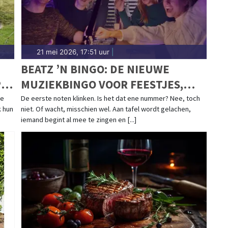
21 mei 2026, 17:51 uur
|
BEATZ ’N BINGO: DE NIEUWE
P
MUZIEKBINGO VOOR FEESTJES,
BORRELS EN TEAMAVONDEN
de
De eerste noten klinken. Is het dat ene nummer? Nee, toch
k hun
niet. Of wacht, misschien wel. Aan tafel wordt gelachen,
iemand begint al mee te zingen en [...]