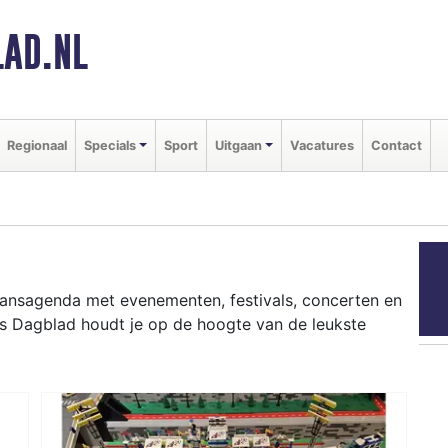
AD.NL
Regionaal
Specials
Sport
Uitgaan
Vacatures
Contact
gaansagenda met evenementen, festivals, concerten en
ns Dagblad houdt je op de hoogte van de leukste
ziekfestivals en culinaire events - ontdek het