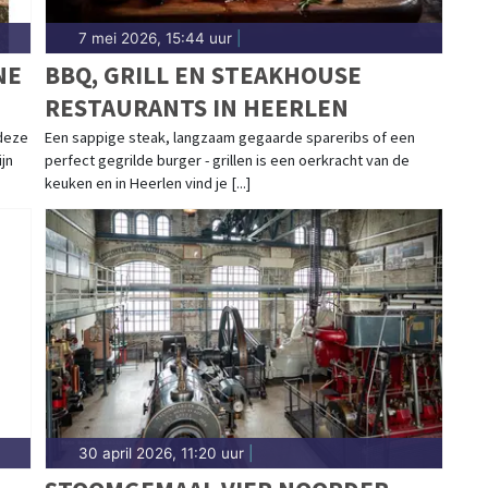
7 mei 2026, 15:44 uur
|
NE
BBQ, GRILL EN STEAKHOUSE
RESTAURANTS IN HEERLEN
 deze
Een sappige steak, langzaam gegaarde spareribs of een
jn
perfect gegrilde burger - grillen is een oerkracht van de
keuken en in Heerlen vind je [...]
30 april 2026, 11:20 uur
|