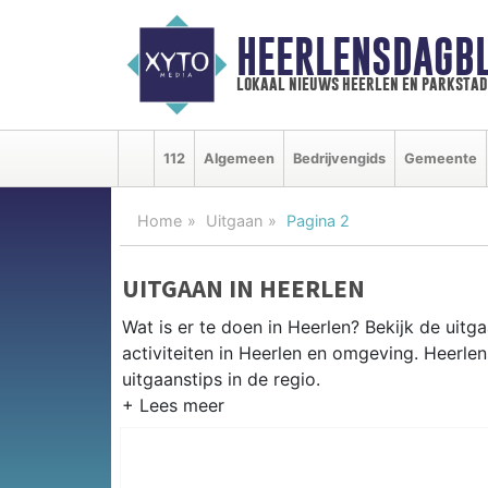
HEERLENSDAGBL
lokaal nieuws heerlen en parkstad
112
Algemeen
Bedrijvengids
Gemeente
Home
Uitgaan
Pagina 2
UITGAAN IN HEERLEN
Wat is er te doen in Heerlen? Bekijk de uit
activiteiten in Heerlen en omgeving. Heerle
uitgaanstips in de regio.
EVENEMENTEN HEERLEN
Van markten en culturele evenementen tot mu