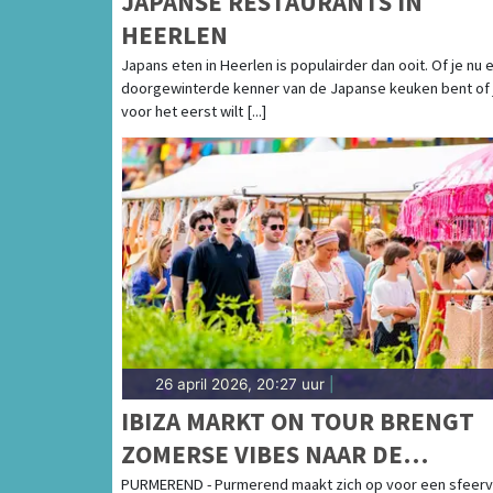
JAPANSE RESTAURANTS IN
HEERLEN
Japans eten in Heerlen is populairder dan ooit. Of je nu 
doorgewinterde kenner van de Japanse keuken bent of j
voor het eerst wilt [...]
26 april 2026, 20:27 uur
|
IBIZA MARKT ON TOUR BRENGT
ZOMERSE VIBES NAAR DE
KOEMARKT IN PURMEREND
PURMEREND - Purmerend maakt zich op voor een sfeerv