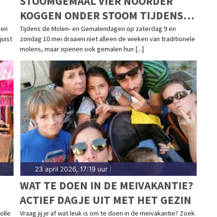
STOOMGEMAAL VIER NOORDER
KOGGEN ONDER STOOM TIJDENS
MOLEN- EN GEMALENDAGEN
een
Tijdens de Molen- en Gemalendagen op zaterdag 9 en
uist
zondag 10 mei draaien niet alleen de wieken van traditionele
molens, maar openen ook gemalen hun [...]
23 april 2026, 17:19 uur
|
WAT TE DOEN IN DE MEIVAKANTIE?
ACTIEF DAGJE UIT MET HET GEZIN
olle
Vraag jij je af wat leuk is om te doen in de meivakantie? Zoek