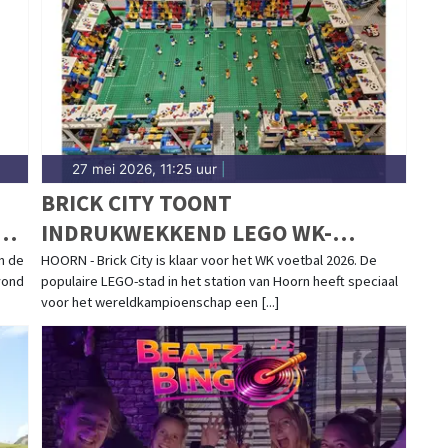
d.nl.
27 mei 2026, 11:25 uur
|
BRICK CITY TOONT
INDRUKWEKKEND LEGO WK-
STADION
m de
HOORN - Brick City is klaar voor het WK voetbal 2026. De
vond
populaire LEGO-stad in het station van Hoorn heeft speciaal
voor het wereldkampioenschap een [...]