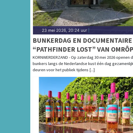
23 mei 2026, 20:24 uur
|
BUNKERDAG EN DOCUMENTAIRE
“PATHFINDER LOST” VAN OMRÔ
FRYSLÂN IN HET
KORNWERDERZAND - Op zaterdag 30 mei 2026 openen 
bunkers langs de Nederlandse kust één dag gezamenlij
KAZEMATTENMUSEUM
deuren voor het publiek tijdens [...]