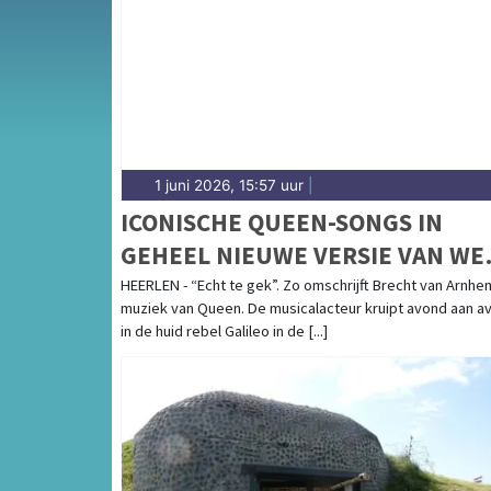
complete uitgaansaanbod op heerlensdagbla
1 juni 2026, 15:57 uur
|
ICONISCHE QUEEN-SONGS IN
GEHEEL NIEUWE VERSIE VAN WE
WILL ROCK YOU
HEERLEN - “Echt te gek”. Zo omschrijft Brecht van Arnhe
muziek van Queen. De musicalacteur kruipt avond aan a
in de huid rebel Galileo in de [...]