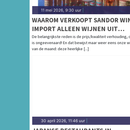
11 mei 2026, 9:30 uur
|
WAAROM VERKOOPT SANDOR WI
IMPORT ALLEEN WIJNEN UIT
PORTUGAL?
De belangrijkste reden is de prijs/kwaliteit verhouding,
is ongeevenaard! En dat bewijst maar weer eens onze wi
van de maand: deze heerlijke [...]
30 april 2026, 11:46 uur
|