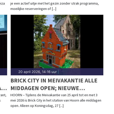
biza
je een actief uitje met het gezin zonder strak programma,
moeilijke reserveringen of [...]
20 april 2026, 14:16 uur
|
BRICK CITY IN MEIVAKANTIE ALLE
AN
MIDDAGEN OPEN; NIEUWE
HOORNSE GEBOUWEN VAN LEGO
rant,
HOORN – Tijdens de Meivakantie van 25 april tot en met 3
s
mei 2026 is Brick City in het station van Hoorn alle middagen
open. Alleen op Koningsdag, 27 [...]