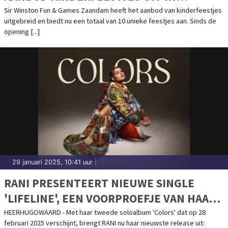
ZAANDAM
Sir Winston Fun & Games Zaandam heeft het aanbod van kinderfeestjes
uitgebreid en biedt nu een totaal van 10 unieke feestjes aan. Sinds de
opening [...]
29 januari 2025, 10:41 uur
|
RANI PRESENTEERT NIEUWE SINGLE
'LIFELINE', EEN VOORPROEFJE VAN HAAR
AANKOMENDE ALBUM
HEERHUGOWAARD - Met haar tweede soloalbum 'Colors' dat op 28
februari 2025 verschijnt, brengt RANI nu haar nieuwste release uit: