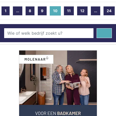
1
...
8
9
10
(current)
11
12
...
24