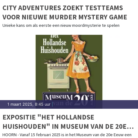
CITY ADVENTURES ZOEKT TESTTEAMS
VOOR NIEUWE MURDER MYSTERY GAME
Unieke kans om als eerste een nieuw moordmysterie te spelen
1 maart 2025, 8:45 uur
|
EXPOSITIE "HET HOLLANDSE
HUISHOUDEN" IN MUSEUM VAN DE 20E
EEUW
HOORN - Vanaf 15 februari 2025 is in het Museum van de 20e Eeuw een