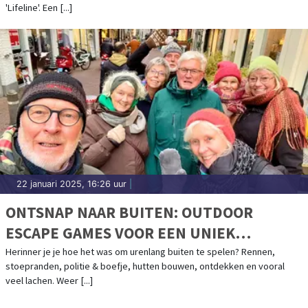
'Lifeline'. Een [...]
22 januari 2025, 16:26 uur
|
ONTSNAP NAAR BUITEN: OUTDOOR
ESCAPE GAMES VOOR EEN UNIEK
GROEPSUITJE!
Herinner je je hoe het was om urenlang buiten te spelen? Rennen,
stoepranden, politie & boefje, hutten bouwen, ontdekken en vooral
veel lachen. Weer [...]