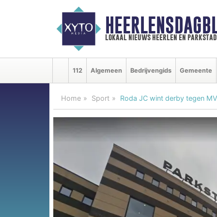
HEERLENSDAGBL
lokaal nieuws heerlen en parkstad
112
Algemeen
Bedrijvengids
Gemeente
Home
Sport
Roda JC wint derby tegen MVV