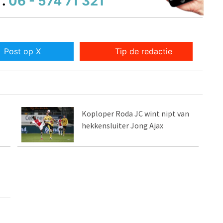
.
06 - 574 71 321
Post op X
Tip de redactie
Koploper Roda JC wint nipt van
hekkensluiter Jong Ajax