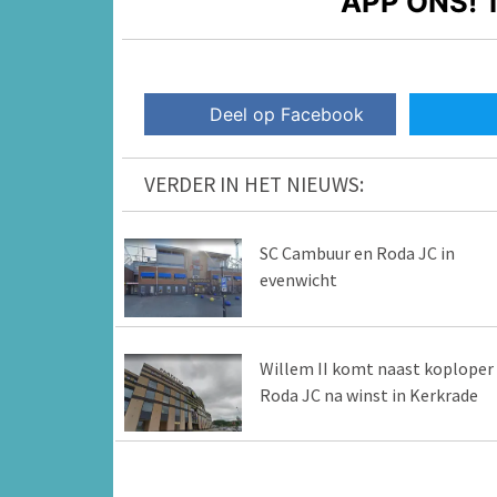
APP ONS!
T
Deel op Facebook
VERDER IN HET NIEUWS:
SC Cambuur en Roda JC in
evenwicht
Willem II komt naast koploper
Roda JC na winst in Kerkrade