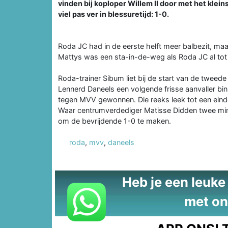
vinden bij koploper Willem II door met het klein
viel pas ver in blessuretijd: 1-0.
Roda JC had in de eerste helft meer balbezit, m
Mattys was een sta-in-de-weg als Roda JC al to
Roda-trainer Sibum liet bij de start van de tweede
Lennerd Daneels een volgende frisse aanvaller bin
tegen MVV gewonnen. Die reeks leek tot een einde
Waar centrumverdediger Matisse Didden twee minu
om de bevrijdende 1-0 te maken.
roda
,
mvv
,
daneels
Heb je een leuke t
met on