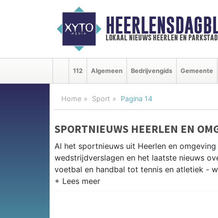
HEERLENSDAGBL
lokaal nieuws heerlen en parkstad
112
Algemeen
Bedrijvengids
Gemeente
Home
Sport
Pagina 14
SPORTNIEUWS HEERLEN EN OM
Al het sportnieuws uit Heerlen en omgeving 
wedstrijdverslagen en het laatste nieuws o
voetbal en handbal tot tennis en atletiek - 
LOKALE SPORT HEERLEN
Van Roda JC en HV Heerlen tot wielrennen l