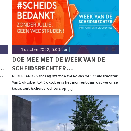
reekstad. Blijf op de hoogte van alle sportieve
1 oktober 2022, 5:00 uur
|
DOE MEE MET DE WEEK VAN DE
SCHEIDSRECHTER
#SCHEIDSBEDANKT
22
NEDERLAND - Vandaag start de Week van de Scheidsrechter.
Van 1 oktober tot 9 oktober is het moment daar dat we onze
(assistent-)scheidsrechters op [...]