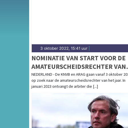
— sport in Heerlen past bij een echte mijnst
uitslagen en prestaties in Heerlen.
3 oktober 2022, 15:41 uur
|
NOMINATIE VAN START VOOR DE
AMATEURSCHEIDSRECHTER VAN
HET JAAR-VERKIEZING
NEDERLAND - De KNVB en ARAG gaan vanaf 3 oktober 20
op zoek naar de amateurscheidsrechter van het jaar. In
januari 2023 ontvangt de arbiter die [...]