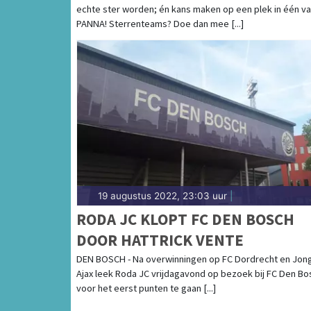
echte ster worden; én kans maken op een plek in één v
PANNA! Sterrenteams? Doe dan mee [...]
19 augustus 2022, 23:03 uur
|
RODA JC KLOPT FC DEN BOSCH
DOOR HATTRICK VENTE
DEN BOSCH - Na overwinningen op FC Dordrecht en Jon
Ajax leek Roda JC vrijdagavond op bezoek bij FC Den Bo
voor het eerst punten te gaan [...]