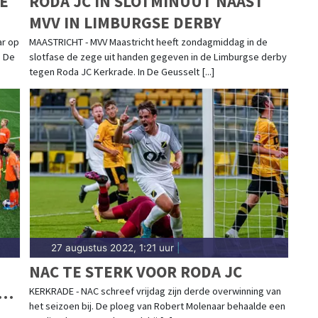
E
RODA JC IN SLOTMINUUT NAAST
MVV IN LIMBURGSE DERBY
ar op
MAASTRICHT - MVV Maastricht heeft zondagmiddag in de
. De
slotfase de zege uit handen gegeven in de Limburgse derby
tegen Roda JC Kerkrade. In De Geusselt [...]
27 augustus 2022, 1:21 uur
|
NAC TE STERK VOOR RODA JC
KERKRADE - NAC schreef vrijdag zijn derde overwinning van
het seizoen bij. De ploeg van Robert Molenaar behaalde een