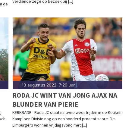
verdiende zege op bezoek bij [...]
an de
13 augustus 2022, 7:29 uur
|
RODA JC WINT VAN JONG AJAX NA
BLUNDER VAN PIERIE
g
KERKRADE - Roda JC staat na twee wedstrijden in de Keuken
sch
Kampioen Divisie nog op een honderd procent score. De
Limburgers wonnen vrijdagavond met [...]