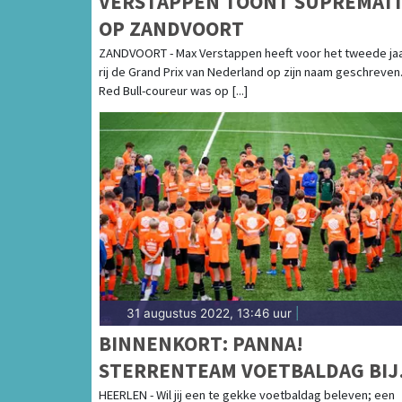
VERSTAPPEN TOONT SUPREMATI
OP ZANDVOORT
ZANDVOORT - Max Verstappen heeft voor het tweede ja
rij de Grand Prix van Nederland op zijn naam geschreven
Red Bull-coureur was op [...]
31 augustus 2022, 13:46 uur
|
BINNENKORT: PANNA!
STERRENTEAM VOETBALDAG BIJ
RKSV GROENE STER
HEERLEN - Wil jij een te gekke voetbaldag beleven; een