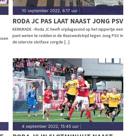
10 september 2022, 8:17 uur
|
RODA JC PAS LAAT NAAST JONG PSV
KERKRADE - Roda JC heeft vrijdagavond op het nippertje een
punt weten te redden in de thuiswedstrijd tegen Jong PSV. In
pioen
de uiterste slotfase zorgde [...]
4 september 2022, 15:45 uur
|