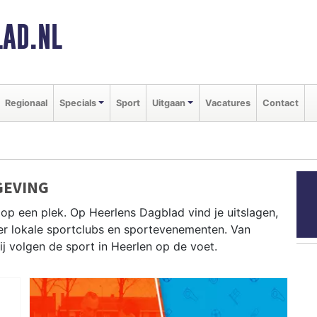
AD.NL
Regionaal
Specials
Sport
Uitgaan
Vacatures
Contact
GEVING
op een plek. Op Heerlens Dagblad vind je uitslagen,
ver lokale sportclubs en sportevenementen. Van
wij volgen de sport in Heerlen op de voet.
angs de Limburgse heuvels en atletiek bij AV Heerlen