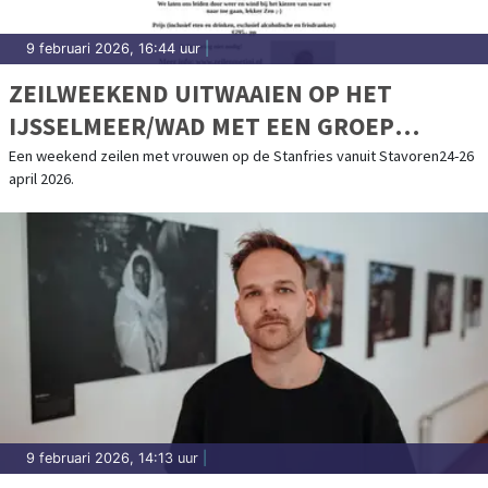
9 februari 2026, 16:44 uur
|
ZEILWEEKEND UITWAAIEN OP HET
IJSSELMEER/WAD MET EEN GROEP
VROUWEN
Een weekend zeilen met vrouwen op de Stanfries vanuit Stavoren24-26
april 2026.
9 februari 2026, 14:13 uur
|