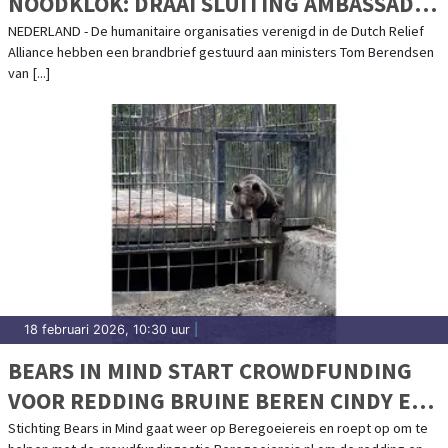
NOODKLOK: DRAAI SLUITING AMBASSADE
ZUID-SOEDAN TERUG
NEDERLAND - De humanitaire organisaties verenigd in de Dutch Relief
Alliance hebben een brandbrief gestuurd aan ministers Tom Berendsen
van [...]
18 februari 2026, 10:30 uur
|
BEARS IN MIND START CROWDFUNDING
VOOR REDDING BRUINE BEREN CINDY EN
FELIPE UIT AZERBEIDZJAN
Stichting Bears in Mind gaat weer op Beregoeiereis en roept op om te