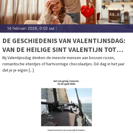
14 februari 2026, 0:02 uur
|
DE GESCHIEDENIS VAN VALENTIJNSDAG:
VAN DE HEILIGE SINT VALENTIJN TOT
COMMERCIEEL LIEFDESFEEST
Bij Valentijnsdag denken de meeste mensen aan bossen rozen,
romantische etentjes of hartvormige chocolaatjes. Dé dag in het jaar
dat je je eigen [...]