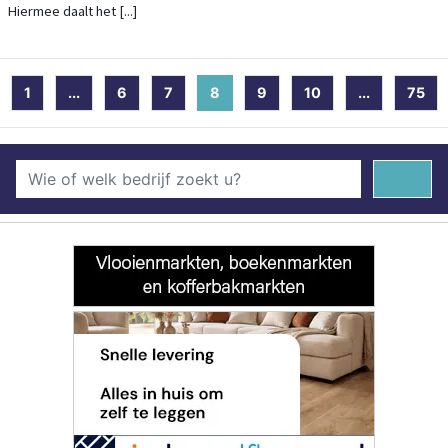
Hiermee daalt het [...]
1
...
6
7
8
(current)
9
10
...
75