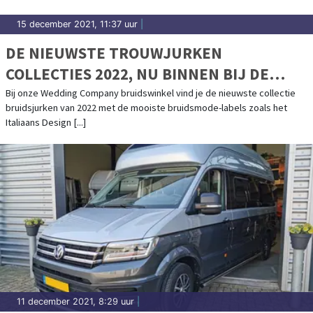
15 december 2021, 11:37 uur
|
DE NIEUWSTE TROUWJURKEN
COLLECTIES 2022, NU BINNEN BIJ DE
WEDDING COMPANY!
Bij onze Wedding Company bruidswinkel vind je de nieuwste collectie
bruidsjurken van 2022 met de mooiste bruidsmode-labels zoals het
Italiaans Design [...]
11 december 2021, 8:29 uur
|