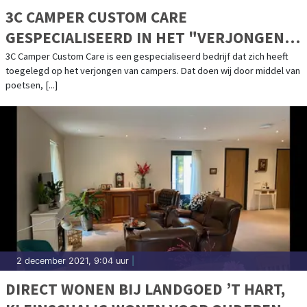
3C CAMPER CUSTOM CARE
GESPECIALISEERD IN HET "VERJONGEN"
VAN CAMPERS
3C Camper Custom Care is een gespecialiseerd bedrijf dat zich heeft
toegelegd op het verjongen van campers. Dat doen wij door middel van
poetsen, [...]
2 december 2021, 9:04 uur
|
DIRECT WONEN BIJ LANDGOED ’T HART,