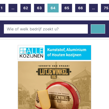
1
...
62
63
64
(current)
65
66
...
75