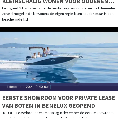
KLEINSCHALIG WONEN VOOR OUDEREN
MET DEMENTIE
Landgoed ’t Hart staat voor de beste zorg voor ouderen met dementie.
Zoveel mogelijk de bewoners de eigen regie laten houden maar in een
beschermde [...]
1 december 2021, 9:40 uur
|
EERSTE SHOWROOM VOOR PRIVATE LEASE
VAN BOTEN IN BENELUX GEOPEND
JOURE – Leaseboot opent maandag 6 december de eerste showroom