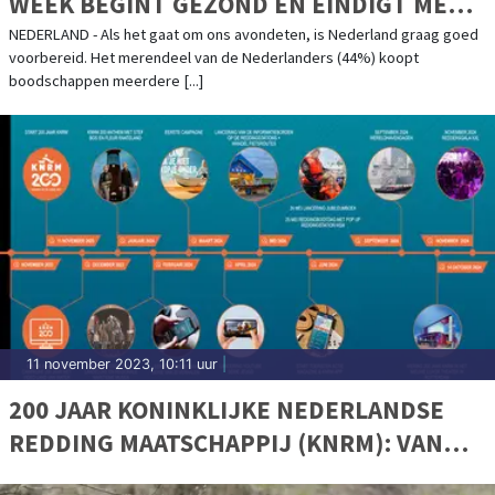
WEEK BEGINT GEZOND EN EINDIGT MET
PIZZA OF FRITUUR
NEDERLAND - Als het gaat om ons avondeten, is Nederland graag goed
voorbereid. Het merendeel van de Nederlanders (44%) koopt
boodschappen meerdere [...]
11 november 2023, 10:11 uur
|
200 JAAR KONINKLIJKE NEDERLANDSE
REDDING MAATSCHAPPIJ (KNRM): VAN
ROEIREDDINGBOTEN NAAR