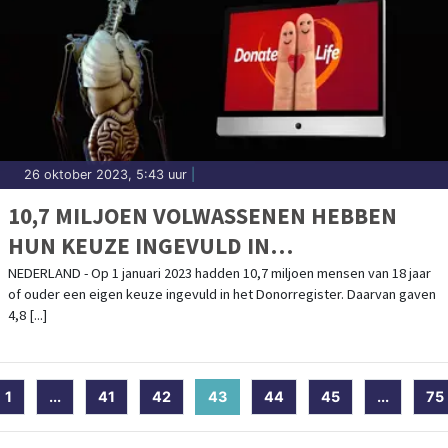
26 oktober 2023, 5:43 uur
|
10,7 MILJOEN VOLWASSENEN HEBBEN
HUN KEUZE INGEVULD IN
DONORREGISTER
NEDERLAND - Op 1 januari 2023 hadden 10,7 miljoen mensen van 18 jaar
of ouder een eigen keuze ingevuld in het Donorregister. Daarvan gaven
4,8 [...]
1
...
41
42
43
(current)
44
45
...
75