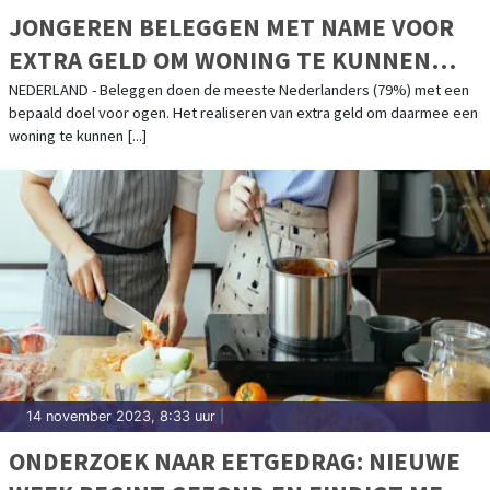
JONGEREN BELEGGEN MET NAME VOOR
EXTRA GELD OM WONING TE KUNNEN
KOPEN
NEDERLAND - Beleggen doen de meeste Nederlanders (79%) met een
bepaald doel voor ogen. Het realiseren van extra geld om daarmee een
woning te kunnen [...]
14 november 2023, 8:33 uur
|
ONDERZOEK NAAR EETGEDRAG: NIEUWE