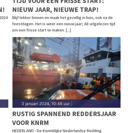
TIJD VOOR EEN FRISSE START:
N!
NIEUW JAAR, NIEUWE TRAP!
2024
Blijf lekker binnen en maak het gezellig in huis, ook na de
feestdagen. Het is weer een nieuw jaar; dé uitgelezen tijd
om een frisse start te maken. [...]
3 januari 2024, 10:46 uur
|
RUSTIG SPANNEND REDDERSJAAR
VOOR KNRM
NEDERLAND - De Koninklijke Nederlandse Redding