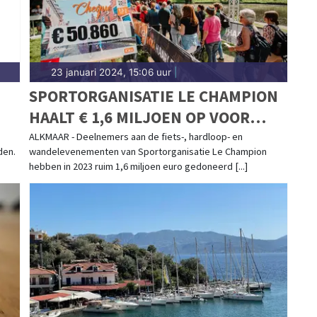
23 januari 2024, 15:06 uur
|
SPORTORGANISATIE LE CHAMPION
HAALT € 1,6 MILJOEN OP VOOR
GOEDE DOELEN
ALKMAAR - Deelnemers aan de fiets-, hardloop- en
den.
wandelevenementen van Sportorganisatie Le Champion
hebben in 2023 ruim 1,6 miljoen euro gedoneerd [...]