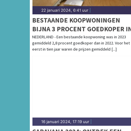
22 januari 2024, 6:41 uur
|
BESTAANDE KOOPWONINGEN
BIJNA 3 PROCENT GOEDKOPER I
2023
NEDERLAND - Een bestaande koopwoning was in 2023
gemiddeld 2,8 procent goedkoper dan in 2022. Voor het
eerst in tien jaar waren de prijzen gemiddeld [...]
16 januari 2024, 17:19 uur
|