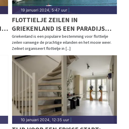
19 januari 2024, 5:47 uur
|
FLOTTIELJE ZEILEN IN
N
GRIEKENLAND IS EEN PARADIJS
VOOR ZEILERS
Griekenland is een populaire bestemming voor flottielje
zeilen vanwege de prachtige eilanden en het mooie weer.
Zeilnet organiseert flottielje in [...]
10 januari 2024, 12:35 uur
|