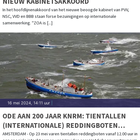
NIEUW KABINETSAKKOORD
In het hoofdlijnenakkoord van het nieuwe beoogde kabinet van PVV,
NSC, VVD en BBB staan forse bezuinigingen op internationale
samenwerking. "ZOA is [...]
16 mei 2024, 14:11 uur
|
ODE AAN 200 JAAR KNRM: TIENTALLEN
(INTERNATIONALE) REDDINGBOTEN
VAREN OP 23 MEI VAN IJMUIDEN NAAR
AMSTERDAM - Op 23 mei varen tientallen reddingboten vanaf 12.00 uur in