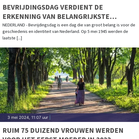
BEVRIJDINGSDAG VERDIENT DE
ERKENNING VAN BELANGRIJKSTE
FEESTDAG VAN HET JAAR
NEDERLAND - Bevrijdingsdag is een dag die van groot belang is voor de
geschiedenis en identiteit van Nederland. Op 5 mei 1945 werden de
laatste [...]
3 mei 2024, 11:07 uur
|
RUIM 75 DUIZEND VROUWEN WERDEN