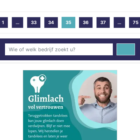
1
...
33
34
35
(current)
36
37
...
75