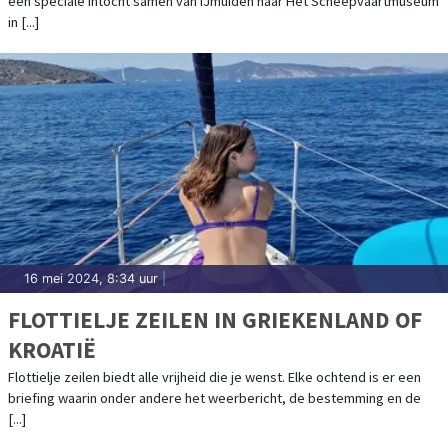
een speciale intocht samen van IJmuiden naar Het Scheepvaartmuseum
HET SCHEEPVAARTMUSEUM IN
in [...]
AMSTERDAM
16 mei 2024, 8:34 uur
|
FLOTTIELJE ZEILEN IN GRIEKENLAND OF
KROATIË
Flottielje zeilen biedt alle vrijheid die je wenst. Elke ochtend is er een
briefing waarin onder andere het weerbericht, de bestemming en de
[...]