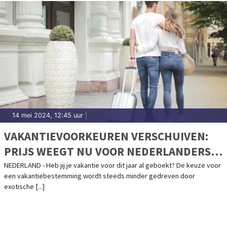
14 mei 2024, 12:45 uur
|
VAKANTIEVOORKEUREN VERSCHUIVEN:
PRIJS WEEGT NU VOOR NEDERLANDERS
ZWAARDER DAN BESTEMMING
NEDERLAND - Heb jij je vakantie voor dit jaar al geboekt? De keuze voor
een vakantiebestemming wordt steeds minder gedreven door
exotische [...]