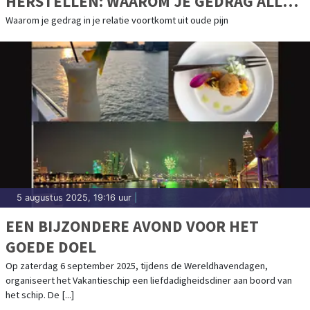
HERSTELLEN: WAAROM JE GEDRAG ALLES
ZEGT OVER HOE JE JE VOELT
Waarom je gedrag in je relatie voortkomt uit oude pijn
5 augustus 2025, 19:16 uur
|
EEN BIJZONDERE AVOND VOOR HET
GOEDE DOEL
Op zaterdag 6 september 2025, tijdens de Wereldhavendagen,
organiseert het Vakantieschip een liefdadigheidsdiner aan boord van
het schip. De [...]