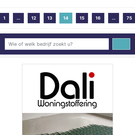
1
...
12
13
14
(current)
15
16
...
75