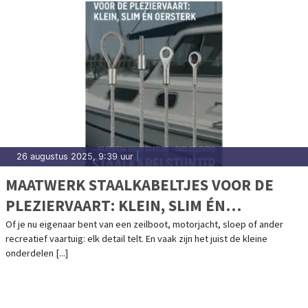
26 augustus 2025, 9:39 uur
|
MAATWERK STAALKABELTJES VOOR DE
PLEZIERVAART: KLEIN, SLIM ÉN
OERSTERK
Of je nu eigenaar bent van een zeilboot, motorjacht, sloep of ander
recreatief vaartuig: elk detail telt. En vaak zijn het juist de kleine
onderdelen [...]