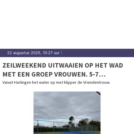
22 augustus 2025, 10:27 uur
|
ZEILWEEKEND UITWAAIEN OP HET WAD
MET EEN GROEP VROUWEN. 5-7
SEPTEMBER 2025
Vanuit Harlingen het water op met klipper de Vriendentrouw.