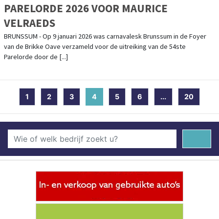
PARELORDE 2026 VOOR MAURICE
VELRAEDS
BRUNSSUM - Op 9 januari 2026 was carnavalesk Brunssum in de Foyer
van de Brikke Oave verzameld voor de uitreiking van de 54ste
Parelorde door de [...]
1
2
3
4
(current)
5
6
...
20