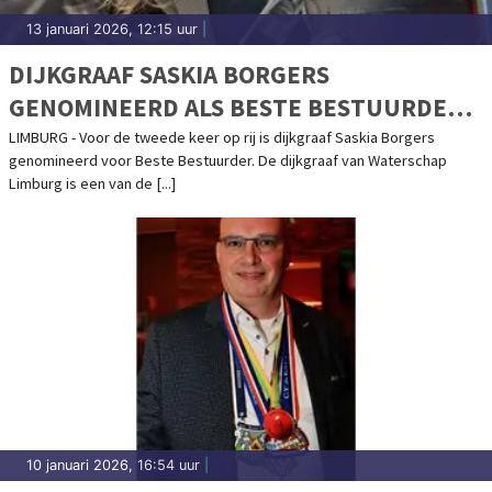
13 januari 2026, 12:15 uur
|
DIJKGRAAF SASKIA BORGERS
GENOMINEERD ALS BESTE BESTUURDER
2025
LIMBURG - Voor de tweede keer op rij is dijkgraaf Saskia Borgers
genomineerd voor Beste Bestuurder. De dijkgraaf van Waterschap
Limburg is een van de [...]
10 januari 2026, 16:54 uur
|