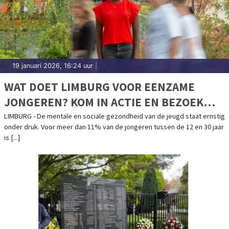
19 januari 2026, 16:24 uur
|
WAT DOET LIMBURG VOOR EENZAME
JONGEREN? KOM IN ACTIE EN BEZOEK
ONZE GRATIS INSPIRATIESESSIE
LIMBURG - De mentale en sociale gezondheid van de jeugd staat ernstig
onder druk. Voor meer dan 11% van de jongeren tussen de 12 en 30 jaar
is [...]