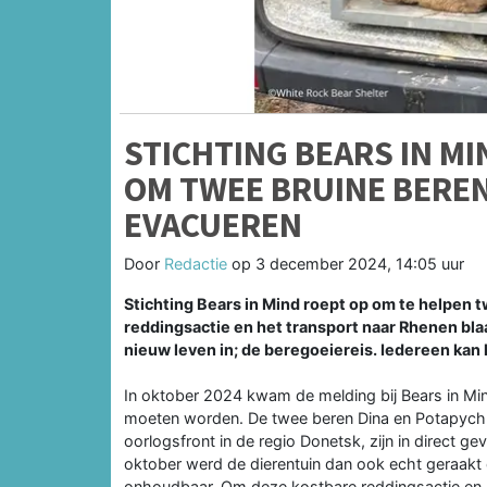
STICHTING BEARS IN M
OM TWEE BRUINE BEREN
EVACUEREN
Door
Redactie
op
3 december 2024, 14:05 uur
Stichting Bears in Mind roept op om te helpen 
reddingsactie en het transport naar Rhenen bla
nieuw leven in; de beregoeiereis. Iedereen kan
In oktober 2024 kwam de melding bij Bears in M
moeten worden. De twee beren Dina en Potapych, 
oorlogsfront in de regio Donetsk, zijn in direct ge
oktober werd de dierentuin dan ook echt geraakt 
onhoudbaar. Om deze kostbare reddingsactie en h