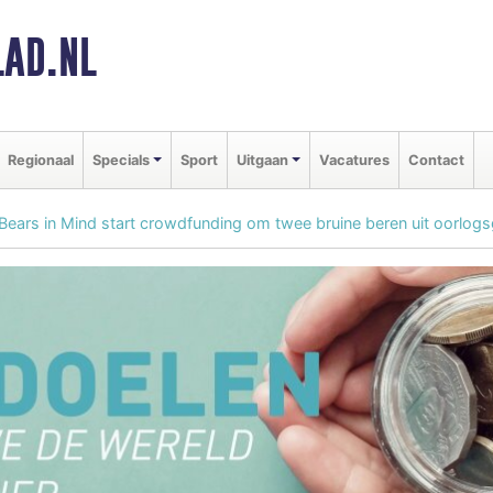
AD.NL
Regionaal
Specials
Sport
Uitgaan
Vacatures
Contact
 Bears in Mind start crowdfunding om twee bruine beren uit oorlog