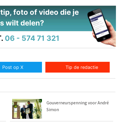
ip, foto of video die je
s wilt delen?
.
06 - 574 71 321
Post op X
Tip de redactie
Gouverneurspenning voor André
Simon