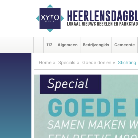
HEERLENSDAGBL
lokaal nieuws heerlen en parkstad
112
Algemeen
Bedrijvengids
Gemeente
Home
Specials
Goede doelen
Stichting