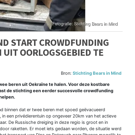
IND START CROWDFUNDING
 UIT OORLOGSGEBIED TE
Bron:
Stichting Bears in Mind
twee beren uit Oekraïne te halen. Voor deze kostbare
ast de stichting een eerder succesvolle crowdfunding
 helpen.
ind binnen dat er twee beren met spoed geëvacueerd
in een privédierentuin op ongeveer 20km van het actieve
vaar. De Russische dreiging in deze regio is groot en in
door raketten. Er moet iets gedaan worden, de situatie werd
et transport van Dina en Potapych naar Rhenen mogelijk te