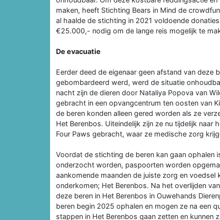
maken, heeft Stichting Bears in Mind de crowdfun
al haalde de stichting in 2021 voldoende donaties
€25.000,- nodig om de lange reis mogelijk te ma
De evacuatie
Eerder deed de eigenaar geen afstand van deze be
gebombardeerd werd, werd de situatie onhoudbaar
nacht zijn de dieren door Nataliya Popova van Wi
gebracht in een opvangcentrum ten oosten van Ki
de beren konden alleen gered worden als ze verz
Het Berenbos. Uiteindelijk zijn ze nu tijdelijk n
Four Paws gebracht, waar ze medische zorg krijg
Voordat de stichting de beren kan gaan ophalen is
onderzocht worden, paspoorten worden opgemaak
aankomende maanden de juiste zorg en voedsel kr
onderkomen; Het Berenbos. Na het overlijden van 
deze beren in Het Berenbos in Ouwehands Dierenpa
beren begin 2025 ophalen en mogen ze na een quar
stappen in Het Berenbos gaan zetten en kunnen ze