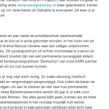
ding actie;
www.beregoeiereis.nl
weer geactiveerd. Eerder
 op om twee beren uit Oekraïne te evacueren. Dit keer is er
ken.
ren en pas nadat de privédierentuin daadwerkelijk
 en kon er in actie gekomen worden. In het holst van de
ld Animal Rescue Ukraine naar een veiliger onderkomen
ev. Dit opvangcentrum zit echter momenteel al overvol en
ekerd zouden zijn van een permanente opvangplek elders;
aar het berenopvangcentrum ‘Domazhyr’ van onze EARS partner
en en tot rust kunnen komen.
 er nog veel werk nodig. Ze zullen uitvoerig medisch
t en vergunningen aangevraagd. Ook zullen de beren de
ijgen om aan te sterken de reis naar hun permanente
twee Berenbosbewoners eerder dit jaar is er plek voor
rk Rhenen. “Als alles goed blijft gaan, kunnen we de twee
antaineperiode in het voorjaar hopelijk hun eerste
 na hun leven in kale betonnen verblijven weer écht beer