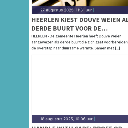
27 augustus 2025, 11:31 uur
|
HEERLEN KIEST DOUVE WEIEN A
DERDE BUURT VOOR DE
WARMTETRANSITIE
HEERLEN - De gemeente Heerlen heeft Douve Weien
aangewezen als derde buurt die zich gaat voorbereiden
de overstap naar duurzame warmte. Samen met [...]
18 augustus 2025, 10:06 uur
|