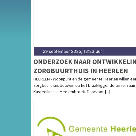
samenwerking in Parkstad Limburg en woning
complete overzicht van gemeentenieuws in 
29 september 2025, 13:23 uur
|
ONDERZOEK NAAR ONTWIKKELI
ZORGBUURTHUIS IN HEERLEN
HEERLEN - Woonpunt en de gemeente Heerlen willen ee
zorgbuurthuis bouwen op het braakliggende terrein aan
Kasteellaan in Meezenbroek. Daarvoor [...]