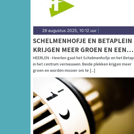
29 augustus 2025, 10:12 uur
|
SCHELMENHOFJE EN BETAPLEIN
KRIJGEN MEER GROEN EN EEN
HISTORISCH TINTJE
HEERLEN - Heerlen gaat het Schelmenhofje en het Betap
in het centrum vernieuwen. Beide plekken krijgen meer
groen en worden mooier om te [...]