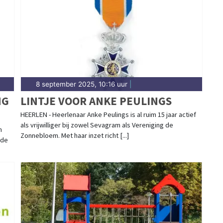
bouw na de mijnsluitingen. Hier vind je het
Heerlen.
8 september 2025, 10:16 uur
|
NG
LINTJE VOOR ANKE PEULINGS
HEERLEN - Heerlenaar Anke Peulings is al ruim 15 jaar actief
als vrijwilliger bij zowel Sevagram als Vereniging de
n
Zonnebloem. Met haar inzet richt [...]
 de