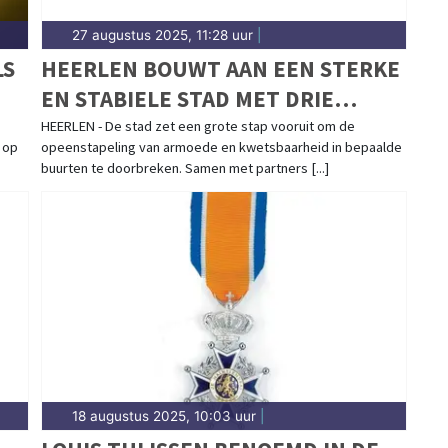
27 augustus 2025, 11:28 uur
|
LS
HEERLEN BOUWT AAN EEN STERKE
EN STABIELE STAD MET DRIE
NIEUWE WOONPIJLERS
HEERLEN - De stad zet een grote stap vooruit om de
 op
opeenstapeling van armoede en kwetsbaarheid in bepaalde
buurten te doorbreken. Samen met partners [...]
18 augustus 2025, 10:03 uur
|