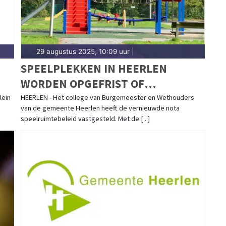
29 augustus 2025, 10:09 uur
|
SPEELPLEKKEN IN HEERLEN
WORDEN OPGEFRIST OF
HERINGERICHT
lein
HEERLEN - Het college van Burgemeester en Wethouders
van de gemeente Heerlen heeft de vernieuwde nota
speelruimtebeleid vastgesteld. Met de [...]