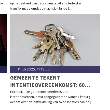
 de
op het gebied van data science, AI en stedelijke
transformatie omdat dat aansluit bij de [...]
11 juli 2025, 11:13 uur
|
GEMEENTE TEKENT
INTENTIEOVEREENKOMST: 60
HUURWONINGEN AAN DE
HEERLEN - De gemeente Heerlen is een
intentieovereenkomst aangegaan met Wonen Limburg
SPOORSINGEL
Accent over de ontwikkeling van twee locaties aan de [...]