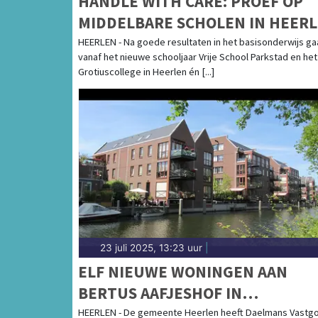
HANDLE WITH CARE: PROEF OP
MIDDELBARE SCHOLEN IN HEER
HEERLEN - Na goede resultaten in het basisonderwijs ga
vanaf het nieuwe schooljaar Vrije School Parkstad en het
Grotiuscollege in Heerlen én [...]
23 juli 2025, 13:23 uur
|
ELF NIEUWE WONINGEN AAN
BERTUS AAFJESHOF IN
HOENSBROEK
HEERLEN - De gemeente Heerlen heeft Daelmans Vastg