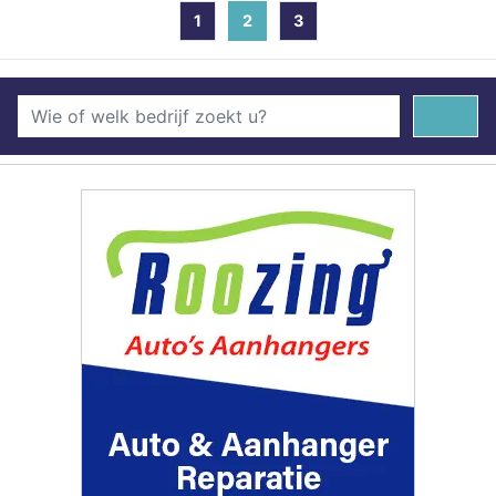
1
2
(current)
3