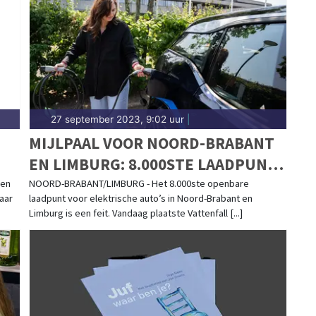
27 september 2023, 9:02 uur
|
MIJLPAAL VOOR NOORD-BRABANT
EN LIMBURG: 8.000STE LAADPUNT
VOOR ELEKTRISCHE AUTO’S
ren
NOORD-BRABANT/LIMBURG - Het 8.000ste openbare
jaar
laadpunt voor elektrische auto’s in Noord-Brabant en
GEPLAATST
Limburg is een feit. Vandaag plaatste Vattenfall [...]