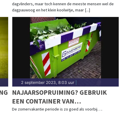
dagvlinders, maar toch kennen de meeste mensen wel de
dagpauwoog en het klein koolwitje, maar [...]
2 september 2023, 8:03 uur
|
ANG
NAJAARSOPRUIMING? GEBRUIK
EEN CONTAINER VAN
GOUWENBERG CS
De zomervakantie periode is zo goed als voorbij….