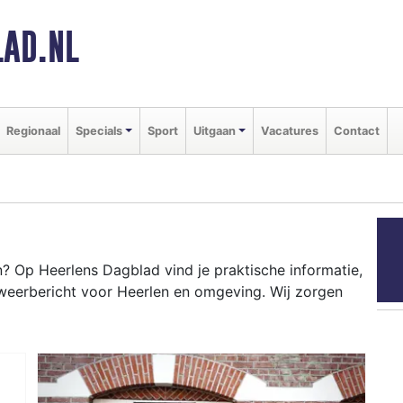
AD.NL
Regionaal
Specials
Sport
Uitgaan
Vacatures
Contact
 Op Heerlens Dagblad vind je praktische informatie,
weerbericht voor Heerlen en omgeving. Wij zorgen
LEN
ten als de Heerlen Parkstad Run en het