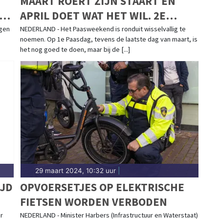
MAART ROERT ZIJN STAART EN
LEN
APRIL DOET WAT HET WIL. 2E
PAASDAG REGENACHTIG, DAARNA
agen
NEDERLAND - Het Paasweekend is ronduit wisselvallig te
noemen. Op 1e Paasdag, tevens de laatste dag van maart, is
WISSELVALLIG MET HOGERE
het nog goed te doen, maar bij de [...]
TEMPERATUREN
29 maart 2024, 10:32 uur
|
JD
OPVOERSETJES OP ELEKTRISCHE
FIETSEN WORDEN VERBODEN
r
NEDERLAND - Minister Harbers (Infrastructuur en Waterstaat)