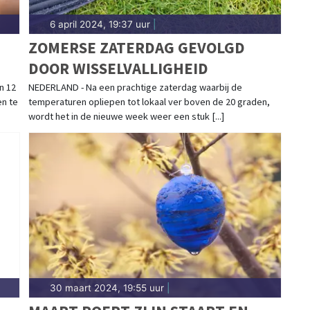
6 april 2024, 19:37 uur
|
ZOMERSE ZATERDAG GEVOLGD
DOOR WISSELVALLIGHEID
n 12
NEDERLAND - Na een prachtige zaterdag waarbij de
en te
temperaturen opliepen tot lokaal ver boven de 20 graden,
wordt het in de nieuwe week weer een stuk [...]
30 maart 2024, 19:55 uur
|