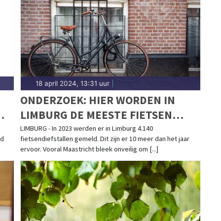
18 april 2024, 13:31 uur
|
ONDERZOEK: HIER WORDEN IN
LIMBURG DE MEESTE FIETSEN
GESTOLEN
LIMBURG - In 2023 werden er in Limburg 4.140
jd
fietsendiefstallen gemeld. Dit zijn er 10 meer dan het jaar
ervoor. Vooral Maastricht bleek onveilig om [...]