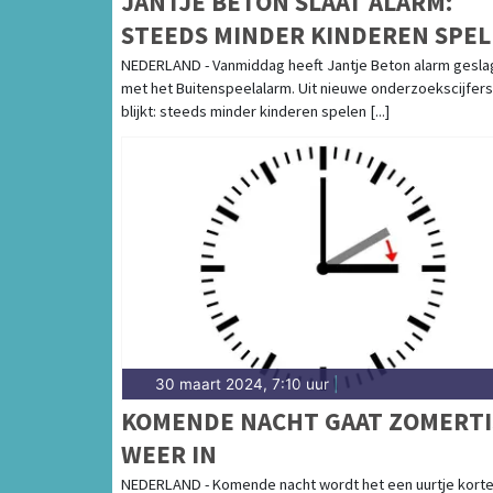
JANTJE BETON SLAAT ALARM:
STEEDS MINDER KINDEREN SPE
BUITEN!
NEDERLAND - Vanmiddag heeft Jantje Beton alarm gesl
met het Buitenspeelalarm. Uit nieuwe onderzoekscijfers
blijkt: steeds minder kinderen spelen [...]
30 maart 2024, 7:10 uur
|
KOMENDE NACHT GAAT ZOMERTI
WEER IN
NEDERLAND - Komende nacht wordt het een uurtje korte