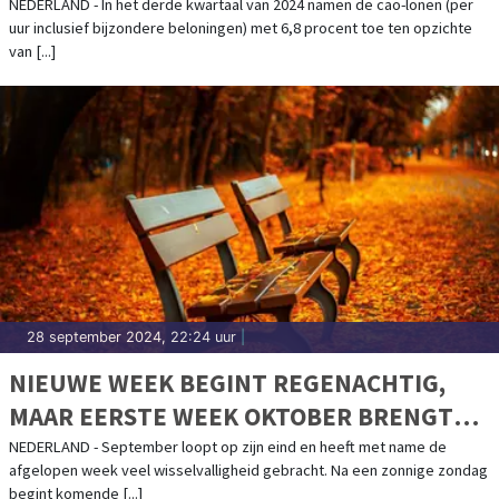
NEDERLAND - In het derde kwartaal van 2024 namen de cao-lonen (per
uur inclusief bijzondere beloningen) met 6,8 procent toe ten opzichte
van [...]
28 september 2024, 22:24 uur
|
NIEUWE WEEK BEGINT REGENACHTIG,
MAAR EERSTE WEEK OKTOBER BRENGT
STABIELER WEER
NEDERLAND - September loopt op zijn eind en heeft met name de
afgelopen week veel wisselvalligheid gebracht. Na een zonnige zondag
begint komende [...]