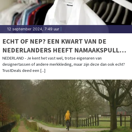
12 september 2024, 7:49 uur
|
ECHT OF NEP? EEN KWART VAN DE
NEDERLANDERS HEEFT NAMAAKSPULLEN
IN DE KAST HANGEN
NEDERLAND - Je kent het vast wel, trotse eigenaren van
designertassen of andere merkkleding, maar zijn deze dan ook echt?
TrustDeals deed een [...]