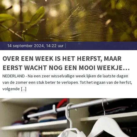
14 september 2024, 14:22 uur
|
OVER EEN WEEK IS HET HERFST, MAAR
EERST WACHT NOG EEN MOOI WEEKJE
NAZOMER
NEDERLAND - Na een zeer wisselvallige week lijken de laatste dagen
van de zomer een stuk beter te verlopen. Tot het ingaan van de herfst,
volgende [...]