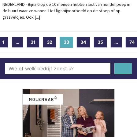
NEDERLAND - Bijna 6 op de 10 mensen hebben last van hondenpoep in
de buurt waar ze wonen. Het ligt bijvoorbeeld op de stoep of op
grasveldjes. Ook [...]
1
...
31
32
33
(current)
34
35
...
74