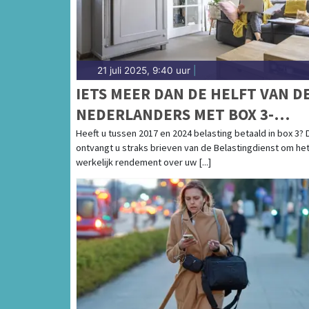
21 juli 2025, 9:40 uur
|
IETS MEER DAN DE HELFT VAN D
NEDERLANDERS MET BOX 3-
VERMOGEN VERWACHT GELD
Heeft u tussen 2017 en 2024 belasting betaald in box 3? 
ontvangt u straks brieven van de Belastingdienst om he
TERUG
werkelijk rendement over uw [...]