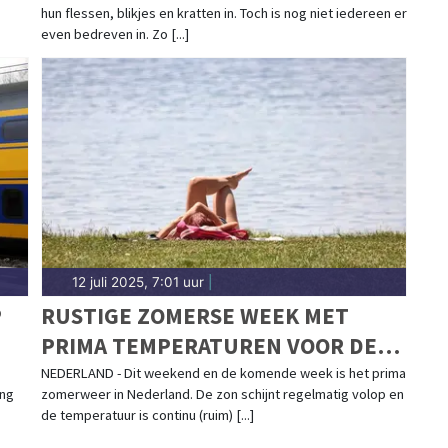
hun flessen, blikjes en kratten in. Toch is nog niet iedereen er
even bedreven in. Zo [...]
12 juli 2025, 7:01 uur
|
P
RUSTIGE ZOMERSE WEEK MET
PRIMA TEMPERATUREN VOOR DE
BOEG
NEDERLAND - Dit weekend en de komende week is het prima
ing
zomerweer in Nederland. De zon schijnt regelmatig volop en
de temperatuur is continu (ruim) [...]