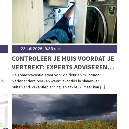
23 juli 2025, 9:39 uur
|
CONTROLEER JE HUIS VOORDAT JE
VERTREKT: EXPERTS ADVISEREN
OVER HET VOORKOMEN VAN
De zomervakantie staat voor de deur en miljoenen
 in
Nederlanders boeken weer vakanties in binnen- en
WATERSCHADE TIJDENS DE
buitenland. Vakantieplanning is vaak leuk, maar kan [...]
VAKANTIE