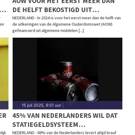
AOW VOOR HET EERST MEER DAN
GEN
DE HELFT BEKOSTIGD UIT
BELASTINGGELD
r
NEDERLAND - In 2024 is voor het eerst meer dan de helft van
een
de uitkeringen van de Algemene Ouderdomswet (AOW)
gefinancierd uit algemene middelen [...]
15 juli 2025, 8:51 uur
|
ER
45% VAN NEDERLANDERS WIL DAT
STATIEGELDSYSTEEM
GEBRUIKSVRIENDELIJKER WORDT
lijk
NEDERLAND - 68% van de Nederlanders levert altijd braaf