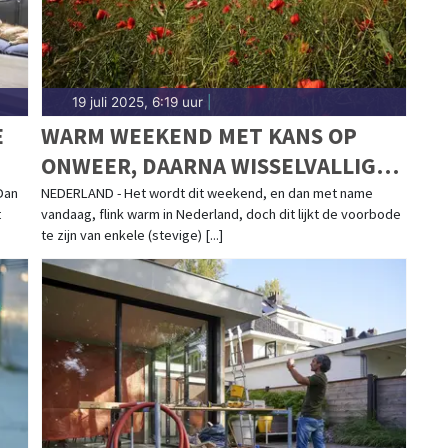
19 juli 2025, 6:19 uur
|
E
WARM WEEKEND MET KANS OP
ONWEER, DAARNA WISSELVALLIGE
ZOMERWEEK VOOR DE BOEG
Dan
NEDERLAND - Het wordt dit weekend, en dan met name
t
vandaag, flink warm in Nederland, doch dit lijkt de voorbode
te zijn van enkele (stevige) [...]