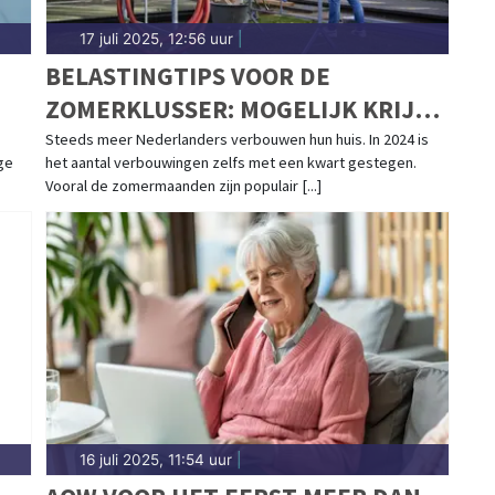
17 juli 2025, 12:56 uur
|
BELASTINGTIPS VOOR DE
ZOMERKLUSSER: MOGELIJK KRIJG
JE GELD TERUG
Steeds meer Nederlanders verbouwen hun huis. In 2024 is
ige
het aantal verbouwingen zelfs met een kwart gestegen.
Vooral de zomermaanden zijn populair [...]
16 juli 2025, 11:54 uur
|