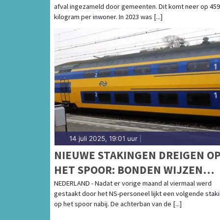
afval ingezameld door gemeenten. Dit komt neer op 459
kilogram per inwoner. In 2023 was [...]
14 juli 2025, 19:01 uur
|
NIEUWE STAKINGEN DREIGEN O
HET SPOOR: BONDEN WIJZEN
EINDAANBOD NS AF
NEDERLAND - Nadat er vorige maand al viermaal werd
gestaakt door het NS-personeel lijkt een volgende stak
op het spoor nabij. De achterban van de [...]