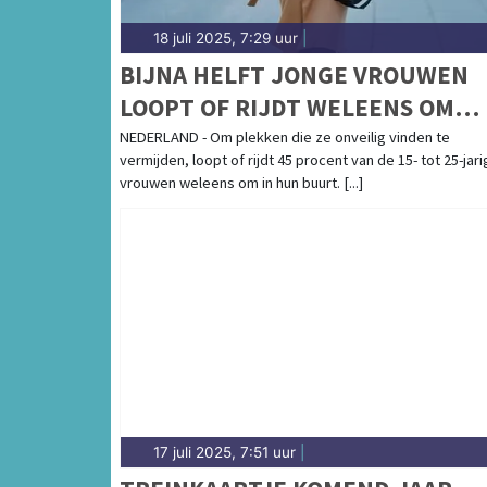
18 juli 2025, 7:29 uur
|
BIJNA HELFT JONGE VROUWEN
LOOPT OF RIJDT WELEENS OM
VOOR EIGEN VEILIGHEID
NEDERLAND - Om plekken die ze onveilig vinden te
vermijden, loopt of rijdt 45 procent van de 15- tot 25-jar
vrouwen weleens om in hun buurt. [...]
17 juli 2025, 7:51 uur
|