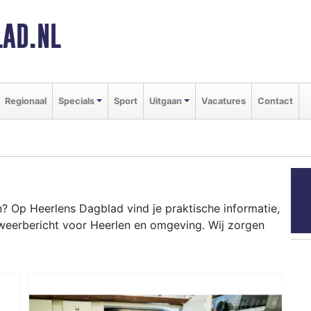
AD.NL
Regionaal
Specials
Sport
Uitgaan
Vacatures
Contact
 Op Heerlens Dagblad vind je praktische informatie,
weerbericht voor Heerlen en omgeving. Wij zorgen
LEN
ten als de Heerlen Parkstad Run en het