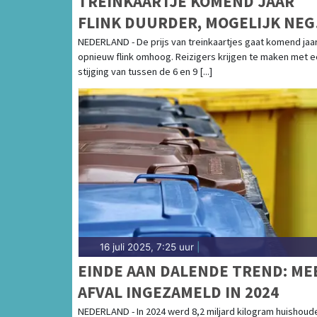
TREINKAARTJE KOMEND JAAR
FLINK DUURDER, MOGELIJK NE
PROCENT ERBIJ
NEDERLAND - De prijs van treinkaartjes gaat komend jaa
opnieuw flink omhoog. Reizigers krijgen te maken met 
stijging van tussen de 6 en 9 [...]
16 juli 2025, 7:25 uur
|
EINDE AAN DALENDE TREND: ME
AFVAL INGEZAMELD IN 2024
NEDERLAND - In 2024 werd 8,2 miljard kilogram huishoude