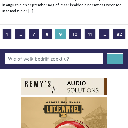
in augustus en september nog af, maar inmiddels neemt dat weer toe.
In totaal zijn er [...]
1
...
7
8
9
(current)
10
11
...
82