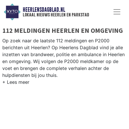
HEERLENSDAGBLAD.NL
lokaal nieuws heerlen en parkstad
112 MELDINGEN HEERLEN EN OMGEVING
Op zoek naar de laatste 112 meldingen en P2000
berichten uit Heerlen? Op Heerlens Dagblad vind je alle
inzetten van brandweer, politie en ambulance in Heerlen
en omgeving. Wij volgen de P2000 meldkamer op de
voet en brengen de complete verhalen achter de
hulpdiensten bij jou thuis.
P2000 MELDINGEN HEERLEN
Van incidenten op de A76 en de N281 tot meldingen in
Hoensbroek, Heerlen-Noord, Eygelshoven en de
Parkstad-regio — onze redactie brengt het 112-nieuws.