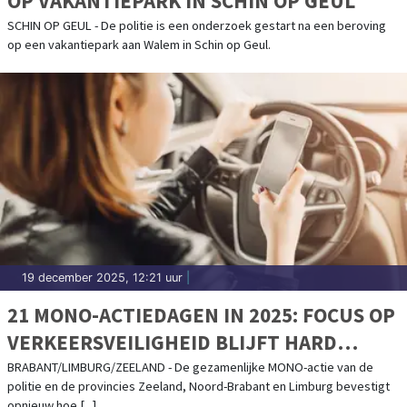
OP VAKANTIEPARK IN SCHIN OP GEUL
SCHIN OP GEUL - De politie is een onderzoek gestart na een beroving
op een vakantiepark aan Walem in Schin op Geul.
19 december 2025, 12:21 uur
|
21 MONO-ACTIEDAGEN IN 2025: FOCUS OP
VERKEERSVEILIGHEID BLIJFT HARD
NODIG IN ZUID-NEDERLAND
BRABANT/LIMBURG/ZEELAND - De gezamenlijke MONO-actie van de
politie en de provincies Zeeland, Noord-Brabant en Limburg bevestigt
opnieuw hoe [...]