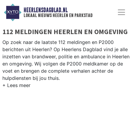
HEERLENSDAGBLAD.NL
lokaal nieuws heerlen en parkstad
112 MELDINGEN HEERLEN EN OMGEVING
Op zoek naar de laatste 112 meldingen en P2000
berichten uit Heerlen? Op Heerlens Dagblad vind je alle
inzetten van brandweer, politie en ambulance in Heerlen
en omgeving. Wij volgen de P2000 meldkamer op de
voet en brengen de complete verhalen achter de
hulpdiensten bij jou thuis.
P2000 MELDINGEN HEERLEN
Van incidenten op de A76 en de N281 tot meldingen in
Hoensbroek, Heerlen-Noord, Eygelshoven en de
Parkstad-regio — onze redactie brengt het 112-nieuws.