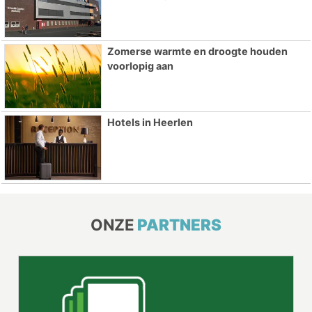
Zomerse warmte en droogte houden
voorlopig aan
Hotels in Heerlen
ONZE
PARTNERS