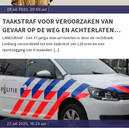
29 juli 2020, 20:50 uur
|
TAAKSTRAF VOOR VEROORZAKEN VAN
GEVAAR OP DE WEG EN ACHTERLATEN
VAN DE SLACHTOFFERS
LANDGRAAF - Een 37-jarige man uit Heerlen is door de rechtbank
Limburg veroordeeld tot een taakstraf van 120 uren en een
rijontzegging van 6 maanden. [...]
23 juli 2020, 16:24 uur
|