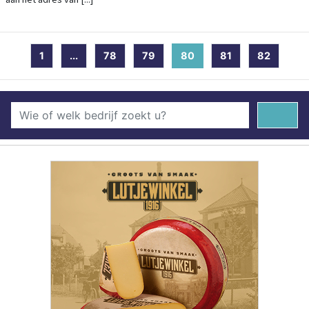
1
...
78
79
80
(current)
81
82