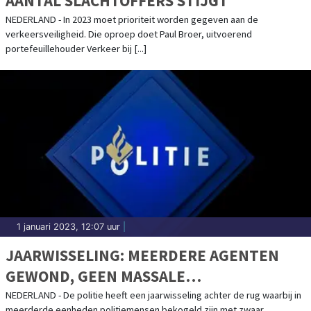
AANTAL SLACHTOFFERS STIJGT
NEDERLAND - In 2023 moet prioriteit worden gegeven aan de
verkeersveiligheid. Die oproep doet Paul Broer, uitvoerend
portefeuillehouder Verkeer bij [...]
1 januari 2023, 12:07 uur
|
JAARWISSELING: MEERDERE AGENTEN
GEWOND, GEEN MASSALE
ORDEVERSTORINGEN
NEDERLAND - De politie heeft een jaarwisseling achter de rug waarbij in
meerderde eenheden politiemensen bekogeld zijn met zwaar