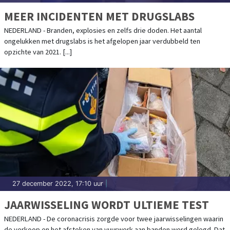
MEER INCIDENTEN MET DRUGSLABS
NEDERLAND - Branden, explosies en zelfs drie doden. Het aantal
ongelukken met drugslabs is het afgelopen jaar verdubbeld ten
opzichte van 2021. [...]
27 december 2022, 17:10 uur
|
JAARWISSELING WORDT ULTIEME TEST
NEDERLAND - De coronacrisis zorgde voor twee jaarwisselingen waarin
de verkoop en het afsteken van vuurwerk aan banden werd gelegd. Dat