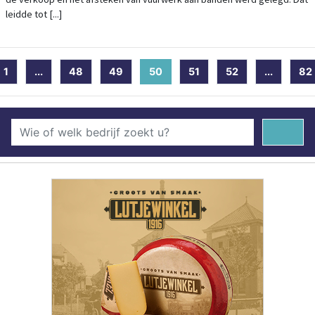
leidde tot [...]
1
...
48
49
50
(current)
51
52
...
82