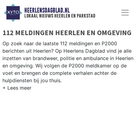
HEERLENSDAGBLAD.NL
lokaal nieuws heerlen en parkstad
112 MELDINGEN HEERLEN EN OMGEVING
Op zoek naar de laatste 112 meldingen en P2000
berichten uit Heerlen? Op Heerlens Dagblad vind je alle
inzetten van brandweer, politie en ambulance in Heerlen
en omgeving. Wij volgen de P2000 meldkamer op de
voet en brengen de complete verhalen achter de
hulpdiensten bij jou thuis.
P2000 MELDINGEN HEERLEN
Van incidenten op de A76 en de N281 tot meldingen in
Hoensbroek, Heerlen-Noord, Eygelshoven en de
Parkstad-regio — onze redactie brengt het 112-nieuws.