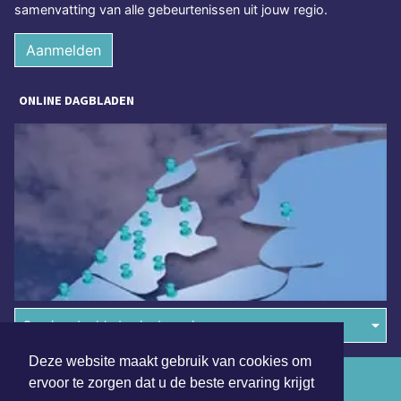
samenvatting van alle gebeurtenissen uit jouw regio.
Aanmelden
ONLINE DAGBLADEN
Overige dagbladen in de regio
Deze website maakt gebruik van cookies om
Algemene voorwaarden
ervoor te zorgen dat u de beste ervaring krijgt