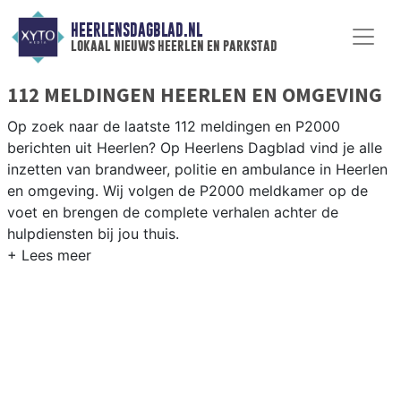
HEERLENSDAGBLAD.NL
lokaal nieuws heerlen en parkstad
112 MELDINGEN HEERLEN EN OMGEVING
Op zoek naar de laatste 112 meldingen en P2000
berichten uit Heerlen? Op Heerlens Dagblad vind je alle
inzetten van brandweer, politie en ambulance in Heerlen
en omgeving. Wij volgen de P2000 meldkamer op de
voet en brengen de complete verhalen achter de
hulpdiensten bij jou thuis.
P2000 MELDINGEN HEERLEN
Van incidenten op de A76 en de N281 tot meldingen in
Hoensbroek, Heerlen-Noord, Eygelshoven en de
Parkstad-regio — onze redactie brengt het 112-nieuws.