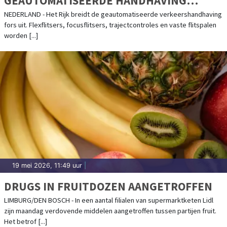
GEAUTOMATISEERDE HANDHAVING
VERDUBBELT
NEDERLAND - Het Rijk breidt de geautomatiseerde verkeershandhaving
fors uit. Flexflitsers, focusflitsers, trajectcontroles en vaste flitspalen
worden [...]
19 mei 2026, 11:49 uur
|
DRUGS IN FRUITDOZEN AANGETROFFEN
LIMBURG/DEN BOSCH - In een aantal filialen van supermarktketen Lidl
zijn maandag verdovende middelen aangetroffen tussen partijen fruit.
Het betrof [...]