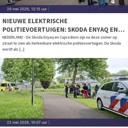
29 mei 2026, 12:15 uur
|
NIEUWE ELEKTRISCHE
POLITIEVOERTUIGEN: SKODA ENYAQ EN
CUPRA BORN
NEDERLAND - De Skoda Enyaq en Cupra Born zijn na deze zomer op
straat te zien als herkenbare elektrische politievoertuigen. De Skoda
wordt als [...]
22 mei 2026, 10:07 uur
|