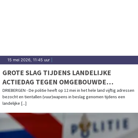
15 mei 2026, 11:45 uur
|
GROTE SLAG TIJDENS LANDELIJKE
ACTIEDAG TEGEN OMGEBOUWDE
ALARMPISTOLEN
DRIEBERGEN - De politie heeft op 12 mei in het hele land vijftig adressen
bezocht en tientallen (vuur)wapens in beslag genomen tijdens een
landelijke [...]