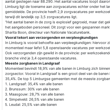
aantal gestegen naar 88.290. Het aantal vacatures loopt daaro
Limburg ligt de toename aan zorgvacatures echter onder het lan
gemiddelde. De provincie heeft 2,9 zorgvacatures per werkzoe
terwijl dit landelijk op 3,5 zorgvacatures ligt.
“Het aantal banen in de zorg is explosief gegroeid, maar dat gel
het aangeboden personeel. Dit zorgt voor een gespannen markt
Sharita Boon, directeur van Nationale Vacaturebank.
Vooral tekort aan verzorgenden en verpleegkundigen
In Limburg is vooral behoefte aan verpleegkundigen: hiervoor zi
momenteel maar liefst 5,8 openstaande vacatures per werkzoe
Ook verzorgenden zijn gewild in de provincie: per werkzoekend
branche vind je 3,4 openstaande vacatures.
Meeste zorgbanen in Landgraaf
Momenteel bevindt 18,9% van alle banen in Limburg zich binnen
zorgsector. Vooral in Landgraaf is een groot deel van de banen 
35,4%. De top 5 Limburgse gemeenten met de meeste zorgbane
Landgraaf: 35,4% van alle banen
Brunssum: 30% van alle banen
Maasgouw: 28,7% van alle banen
Simpelveld: 26,5% van alle banen
Leudal: 25,5% van alle banen