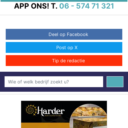
APP ONS!
T.
06 - 574 71 321
Deel op Facebook
Post op X
Tip de redactie