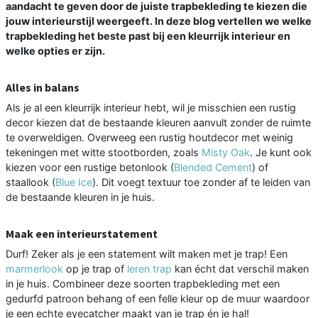
aandacht te geven door de juiste trapbekleding te kiezen die
jouw interieurstijl weergeeft. In deze blog vertellen we welke
trapbekleding het beste past bij een kleurrijk interieur en
welke opties er zijn.
Alles in balans
Als je al een kleurrijk interieur hebt, wil je misschien een rustig
decor kiezen dat de bestaande kleuren aanvult zonder de ruimte
te overweldigen. Overweeg een rustig houtdecor met weinig
tekeningen met witte stootborden, zoals
Misty Oak
. Je kunt ook
kiezen voor een rustige betonlook (
Blended Cement
) of
staallook (
Blue Ice
). Dit voegt textuur toe zonder af te leiden van
de bestaande kleuren in je huis.
Maak een interieurstatement
Durf! Zeker als je een statement wilt maken met je trap! Een
marmerlook
op je trap of
leren trap
kan écht dat verschil maken
in je huis. Combineer deze soorten trapbekleding met een
gedurfd patroon behang of een felle kleur op de muur waardoor
je een echte eyecatcher maakt van je trap én je hal!