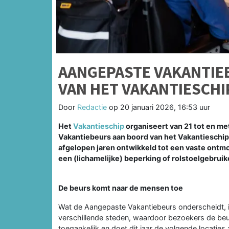
AANGEPASTE VAKANTIE
VAN HET VAKANTIESCHI
Door
Redactie
op
20 januari 2026, 16:53 uur
Het
Vakantieschip
organiseert van 21 tot en m
Vakantiebeurs aan boord van het Vakantieschip
afgelopen jaren ontwikkeld tot een vaste ontm
een (lichamelijke) beperking of rolstoelgebruike
De beurs komt naar de mensen toe
Wat de Aangepaste Vakantiebeurs onderscheidt, is
verschillende steden, waardoor bezoekers de beur
toegankelijk en doet dit jaar de volgende locaties 