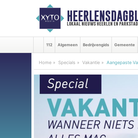
HEERLENSDAGBL
lokaal nieuws heerlen en parkstad
112
Algemeen
Bedrijvengids
Gemeente
Home
Specials
Vakantie
Aangepaste Vak