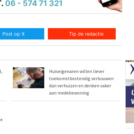
.
06 - 574 71 321
Post op X
Tip de redactie
,
Huiseigenaren willen liever
toekomstbestendig verbouwen
dan verhuizen en denken vaker
aan medebewoning
te