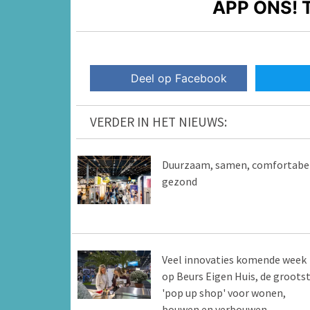
APP ONS!
T
Deel op Facebook
VERDER IN HET NIEUWS:
Duurzaam, samen, comfortabel
gezond
Veel innovaties komende week
op Beurs Eigen Huis, de groots
'pop up shop' voor wonen,
bouwen en verbouwen