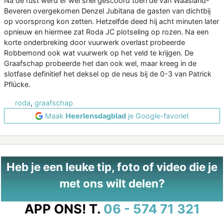
Na de rust werd er wel snel gescoord toen de van Waasland-
Beveren overgekomen Denzel Jubitana de gasten van dichtbij
op voorsprong kon zetten. Hetzelfde deed hij acht minuten later
opnieuw en hiermee zat Roda JC plotseling op rozen. Na een
korte onderbreking door vuurwerk overlast probeerde
Robbemond ook wat vuurwerk op het veld te krijgen. De
Graafschap probeerde het dan ook wel, maar kreeg in de
slotfase definitief het deksel op de neus bij de 0-3 van Patrick
Pflücke.
roda
,
graafschap
Maak
Heerlensdagblad
je Google-favoriet
Heb je een leuke tip, foto of video die je
met ons wilt delen?
APP ONS!
T.
06 - 574 71 321