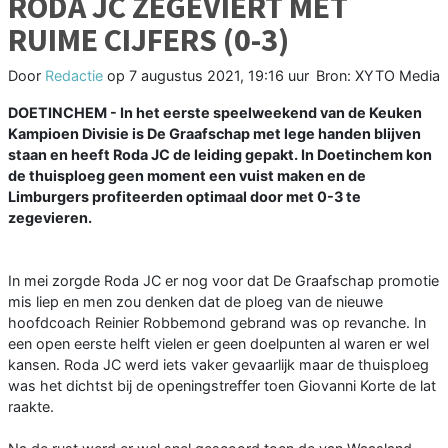
RODA JC ZEGEVIERT MET
RUIME CIJFERS (0-3)
Door
Redactie
op
7 augustus 2021, 19:16 uur
Bron: XYTO Media
DOETINCHEM - In het eerste speelweekend van de Keuken
Kampioen Divisie is De Graafschap met lege handen blijven
staan en heeft Roda JC de leiding gepakt. In Doetinchem kon
de thuisploeg geen moment een vuist maken en de
Limburgers profiteerden optimaal door met 0-3 te
zegevieren.
In mei zorgde Roda JC er nog voor dat De Graafschap promotie
mis liep en men zou denken dat de ploeg van de nieuwe
hoofdcoach Reinier Robbemond gebrand was op revanche. In
een open eerste helft vielen er geen doelpunten al waren er wel
kansen. Roda JC werd iets vaker gevaarlijk maar de thuisploeg
was het dichtst bij de openingstreffer toen Giovanni Korte de lat
raakte.