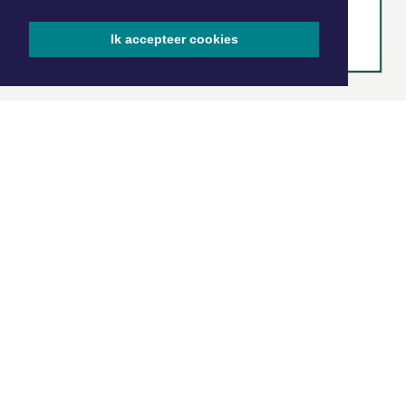
Ik accepteer cookies
|
Nieuws | Sport | Evenementen
Hoofdvestiging:
van Benthuizenlaan 1
1701 BZ Heerhugowaard
072 8200 600
redactie@xyto.nl
www.xyto.nl
SOCIAL MEDIA