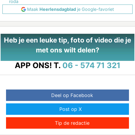
roda
Maak
Heerlensdagblad
je Google-favoriet
Heb je een leuke tip, foto of video die je
met ons wilt delen?
APP ONS!
T.
06 - 574 71 321
Deel op Facebook
Post op X
Tip de redactie