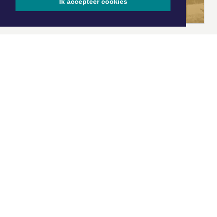
Ik accepteer cookies
|
Nieuws | Sport | Evenementen
Hoofdvestiging:
van Benthuizenlaan 1
1701 BZ Heerhugowaard
072 8200 600
redactie@xyto.nl
www.xyto.nl
SOCIAL MEDIA