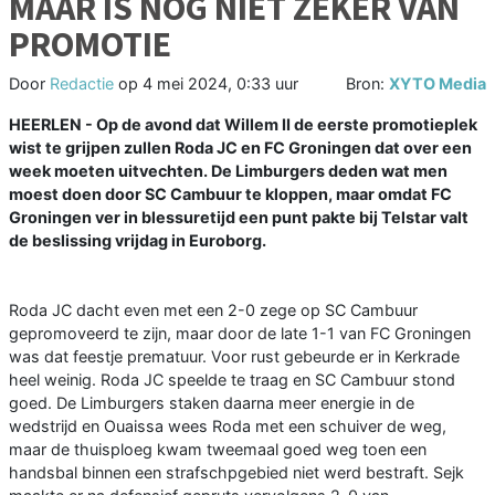
MAAR IS NOG NIET ZEKER VAN
PROMOTIE
Door
Redactie
op
4 mei 2024, 0:33 uur
Bron:
XYTO Media
HEERLEN - Op de avond dat Willem II de eerste promotieplek
wist te grijpen zullen Roda JC en FC Groningen dat over een
week moeten uitvechten. De Limburgers deden wat men
moest doen door SC Cambuur te kloppen, maar omdat FC
Groningen ver in blessuretijd een punt pakte bij Telstar valt
de beslissing vrijdag in Euroborg.
Roda JC dacht even met een 2-0 zege op SC Cambuur
gepromoveerd te zijn, maar door de late 1-1 van FC Groningen
was dat feestje prematuur. Voor rust gebeurde er in Kerkrade
heel weinig. Roda JC speelde te traag en SC Cambuur stond
goed. De Limburgers staken daarna meer energie in de
wedstrijd en Ouaissa wees Roda met een schuiver de weg,
maar de thuisploeg kwam tweemaal goed weg toen een
handsbal binnen een strafschpgebied niet werd bestraft. Sejk