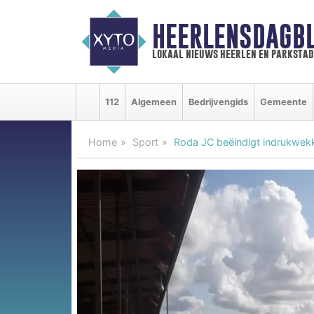
HEERLENSDAGBL
lokaal nieuws heerlen en parkstad
112
Algemeen
Bedrijvengids
Gemeente
Home
Sport
Roda JC beëindigt indrukwek