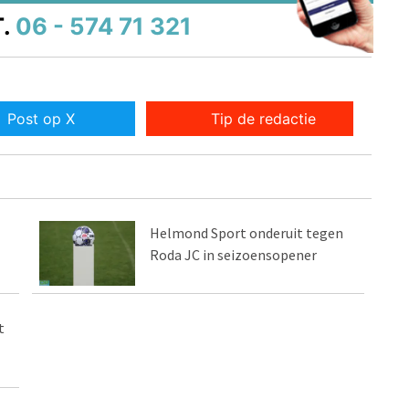
.
06 - 574 71 321
Post op X
Tip de redactie
Helmond Sport onderuit tegen
Roda JC in seizoensopener
t