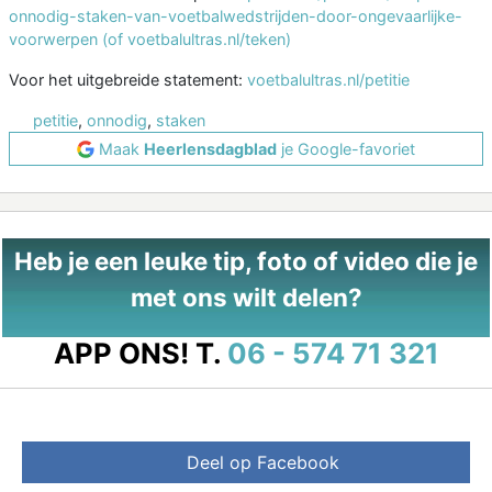
onnodig-staken-van-voetbalwedstrijden-door-ongevaarlijke-
voorwerpen (of voetbalultras.nl/teken)
Voor het uitgebreide statement:
voetbalultras.nl/petitie
petitie
,
onnodig
,
staken
Maak
Heerlensdagblad
je Google-favoriet
Heb je een leuke tip, foto of video die je
met ons wilt delen?
APP ONS!
T.
06 - 574 71 321
Deel op Facebook