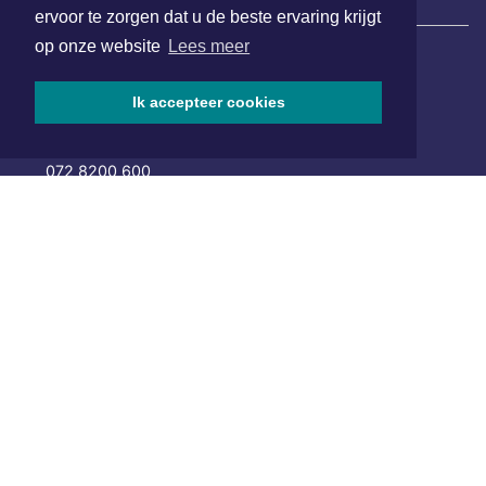
|
Nieuws | Sport | Evenementen
ervoor te zorgen dat u de beste ervaring krijgt
op onze website
Lees meer
Hoofdvestiging:
Ik accepteer cookies
van Benthuizenlaan 1
1701 BZ Heerhugowaard
072 8200 600
redactie@xyto.nl
www.xyto.nl
SOCIAL MEDIA
NIEUWSBRIEF AANMELDEN
Schrijf je in voor onze nieuwsbrief en krijg wekelijks een
samenvatting van alle gebeurtenissen uit jouw regio.
Aanmelden