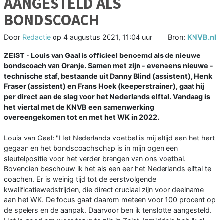
AANGESTELD ALS
BONDSCOACH
Door
Redactie
op
4 augustus 2021, 11:04 uur
Bron:
KNVB.nl
ZEIST - Louis van Gaal is officieel benoemd als de nieuwe
bondscoach van Oranje. Samen met zijn - eveneens nieuwe -
technische staf, bestaande uit Danny Blind (assistent), Henk
Fraser (assistent) en Frans Hoek (keeperstrainer), gaat hij
per direct aan de slag voor het Nederlands elftal. Vandaag is
het viertal met de KNVB een samenwerking
overeengekomen tot en met het WK in 2022.
Louis van Gaal: "Het Nederlands voetbal is mij altijd aan het hart
gegaan en het bondscoachschap is in mijn ogen een
sleutelpositie voor het verder brengen van ons voetbal.
Bovendien beschouw ik het als een eer het Nederlands elftal te
coachen. Er is weinig tijd tot de eerstvolgende
kwalificatiewedstrijden, die direct cruciaal zijn voor deelname
aan het WK. De focus gaat daarom meteen voor 100 procent op
de spelers en de aanpak. Daarvoor ben ik tenslotte aangesteld.