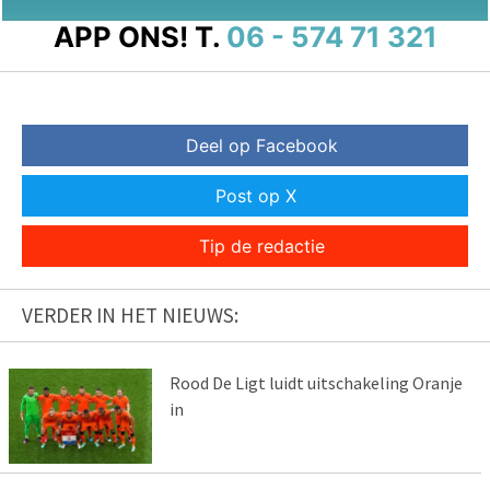
APP ONS!
T.
06 - 574 71 321
Deel op Facebook
Post op X
Tip de redactie
VERDER IN HET NIEUWS:
Rood De Ligt luidt uitschakeling Oranje
in