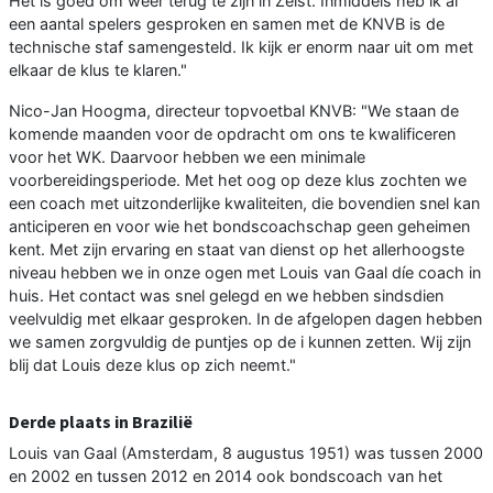
Het is goed om weer terug te zijn in Zeist. Inmiddels heb ik al
een aantal spelers gesproken en samen met de KNVB is de
technische staf samengesteld. Ik kijk er enorm naar uit om met
elkaar de klus te klaren."
Nico-Jan Hoogma, directeur topvoetbal KNVB: "We staan de
komende maanden voor de opdracht om ons te kwalificeren
voor het WK. Daarvoor hebben we een minimale
voorbereidingsperiode. Met het oog op deze klus zochten we
een coach met uitzonderlijke kwaliteiten, die bovendien snel kan
anticiperen en voor wie het bondscoachschap geen geheimen
kent. Met zijn ervaring en staat van dienst op het allerhoogste
niveau hebben we in onze ogen met Louis van Gaal díe coach in
huis. Het contact was snel gelegd en we hebben sindsdien
veelvuldig met elkaar gesproken. In de afgelopen dagen hebben
we samen zorgvuldig de puntjes op de i kunnen zetten. Wij zijn
blij dat Louis deze klus op zich neemt."
Derde plaats in Brazilië
Louis van Gaal (Amsterdam, 8 augustus 1951) was tussen 2000
en 2002 en tussen 2012 en 2014 ook bondscoach van het