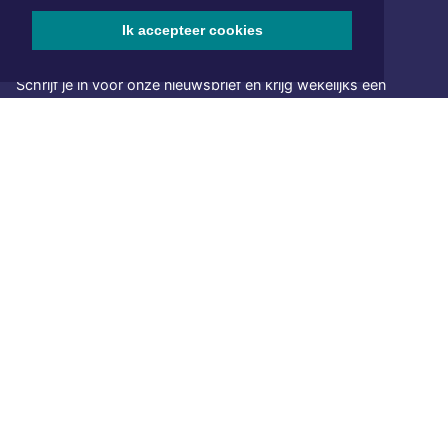
Ik accepteer cookies
NIEUWSBRIEF AANMELDEN
Schrijf je in voor onze nieuwsbrief en krijg wekelijks een
samenvatting van alle gebeurtenissen uit jouw regio.
Aanmelden
ONLINE DAGBLADEN