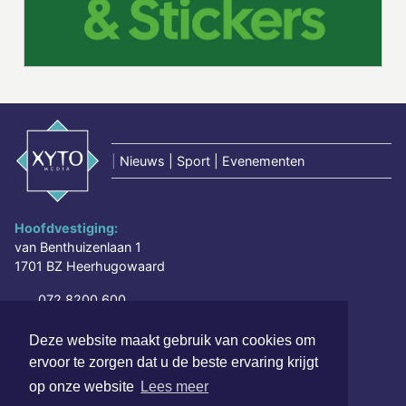
|
Nieuws | Sport | Evenementen
Hoofdvestiging:
van Benthuizenlaan 1
1701 BZ Heerhugowaard
072 8200 600
redactie@xyto.nl
Deze website maakt gebruik van cookies om
www.xyto.nl
ervoor te zorgen dat u de beste ervaring krijgt
SOCIAL MEDIA
op onze website
Lees meer