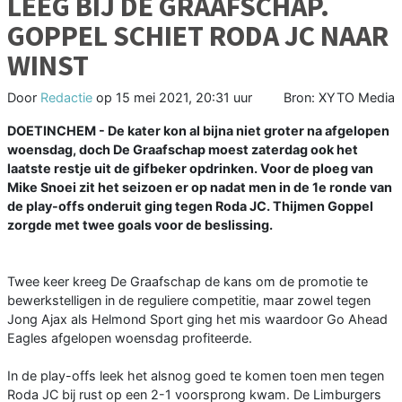
LEEG BIJ DE GRAAFSCHAP.
GOPPEL SCHIET RODA JC NAAR
WINST
Door
Redactie
op
15 mei 2021, 20:31 uur
Bron: XYTO Media
DOETINCHEM - De kater kon al bijna niet groter na afgelopen
woensdag, doch De Graafschap moest zaterdag ook het
laatste restje uit de gifbeker opdrinken. Voor de ploeg van
Mike Snoei zit het seizoen er op nadat men in de 1e ronde van
de play-offs onderuit ging tegen Roda JC. Thijmen Goppel
zorgde met twee goals voor de beslissing.
Twee keer kreeg De Graafschap de kans om de promotie te
bewerkstelligen in de reguliere competitie, maar zowel tegen
Jong Ajax als Helmond Sport ging het mis waardoor Go Ahead
Eagles afgelopen woensdag profiteerde.
In de play-offs leek het alsnog goed te komen toen men tegen
Roda JC bij rust op een 2-1 voorsprong kwam. De Limburgers