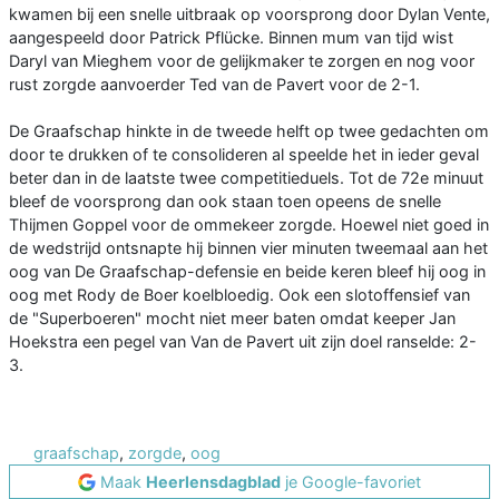
kwamen bij een snelle uitbraak op voorsprong door Dylan Vente,
aangespeeld door Patrick Pflücke. Binnen mum van tijd wist
Daryl van Mieghem voor de gelijkmaker te zorgen en nog voor
rust zorgde aanvoerder Ted van de Pavert voor de 2-1.
De Graafschap hinkte in de tweede helft op twee gedachten om
door te drukken of te consolideren al speelde het in ieder geval
beter dan in de laatste twee competitieduels. Tot de 72e minuut
bleef de voorsprong dan ook staan toen opeens de snelle
Thijmen Goppel voor de ommekeer zorgde. Hoewel niet goed in
de wedstrijd ontsnapte hij binnen vier minuten tweemaal aan het
oog van De Graafschap-defensie en beide keren bleef hij oog in
oog met Rody de Boer koelbloedig. Ook een slotoffensief van
de "Superboeren" mocht niet meer baten omdat keeper Jan
Hoekstra een pegel van Van de Pavert uit zijn doel ranselde: 2-
3.
graafschap
,
zorgde
,
oog
Maak
Heerlensdagblad
je Google-favoriet