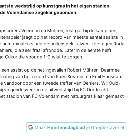
tste wedstrijd op kunstgras in het eigen stadion
n de Volendamse zegekar gebonden.
topscorers Veerman en Mühren, rust gaf bij de kampioen,
uitenspeler jaagt op het record van meeste aantal assists in
n acht minuten sloeg de buitenspeler alweer toe tegen Roda
hlers, die zeer fraai afrondde. Later in de eerste helft
go Çukur die voor de 1-2 wist te zorgen.
f een assist op de net ingevallen Robert Mühren. Daarmee
venaring van het record van Koen Kostons en Emil Hansson.
e vandoor door een tweede treffer van Oehlers. Wil Ould-
hij volgende week in de uitwedstrijd bij FC Dordrecht
et stadion van FC Volendam met natuurgras klaar gemaakt
Maak
Heerlensdagblad
je Google-favoriet