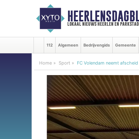
HEERLENSDAGBL
lokaal nieuws heerlen en parkstad
112
Algemeen
Bedrijvengids
Gemeente
Home
Sport
FC Volendam neemt afscheid 