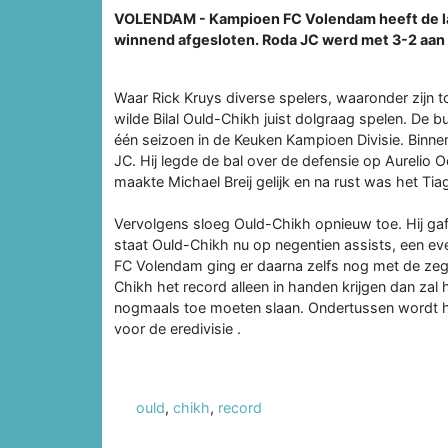
VOLENDAM - Kampioen FC Volendam heeft de laa
winnend afgesloten. Roda JC werd met 3-2 aa
Waar Rick Kruys diverse spelers, waaronder zijn 
wilde Bilal Ould-Chikh juist dolgraag spelen. De b
één seizoen in de Keuken Kampioen Divisie. Binne
JC. Hij legde de bal over de defensie op Aurelio Oe
maakte Michael Breij gelijk en na rust was het Tia
Vervolgens sloeg Ould-Chikh opnieuw toe. Hij ga
staat Ould-Chikh nu op negentien assists, een e
FC Volendam ging er daarna zelfs nog met de zeg
Chikh het record alleen in handen krijgen dan zal 
nogmaals toe moeten slaan. Ondertussen wordt h
voor de eredivisie .
ould
,
chikh
,
record