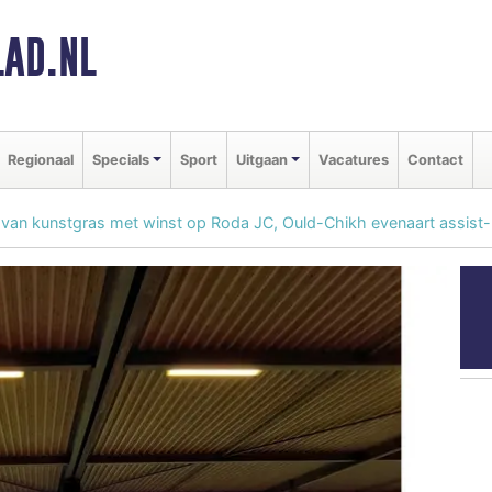
AD.NL
Regionaal
Specials
Sport
Uitgaan
Vacatures
Contact
van kunstgras met winst op Roda JC, Ould-Chikh evenaart assist-