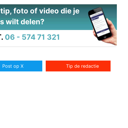
ip, foto of video die je
s wilt delen?
.
06 - 574 71 321
Post op X
Tip de redactie