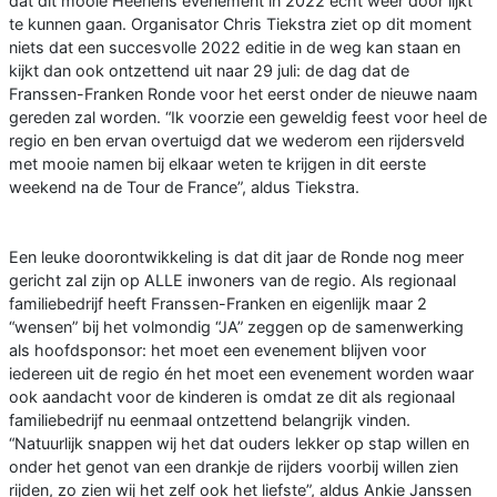
dat dit mooie Heerlens evenement in 2022 echt weer door lijkt
te kunnen gaan. Organisator Chris Tiekstra ziet op dit moment
niets dat een succesvolle 2022 editie in de weg kan staan en
kijkt dan ook ontzettend uit naar 29 juli: de dag dat de
Franssen-Franken Ronde voor het eerst onder de nieuwe naam
gereden zal worden. “Ik voorzie een geweldig feest voor heel de
regio en ben ervan overtuigd dat we wederom een rijdersveld
met mooie namen bij elkaar weten te krijgen in dit eerste
weekend na de Tour de France”, aldus Tiekstra.
Een leuke doorontwikkeling is dat dit jaar de Ronde nog meer
gericht zal zijn op ALLE inwoners van de regio. Als regionaal
familiebedrijf heeft Franssen-Franken en eigenlijk maar 2
“wensen” bij het volmondig “JA” zeggen op de samenwerking
als hoofdsponsor: het moet een evenement blijven voor
iedereen uit de regio én het moet een evenement worden waar
ook aandacht voor de kinderen is omdat ze dit als regionaal
familiebedrijf nu eenmaal ontzettend belangrijk vinden.
“Natuurlijk snappen wij het dat ouders lekker op stap willen en
onder het genot van een drankje de rijders voorbij willen zien
rijden, zo zien wij het zelf ook het liefste”, aldus Ankie Janssen