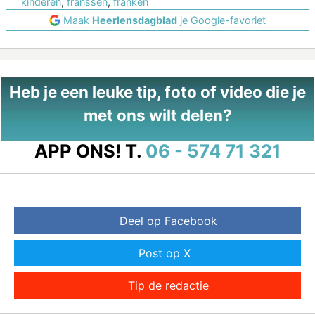
kinderen
,
franssen
,
franken
Maak
Heerlensdagblad
je Google-favoriet
Heb je een leuke tip, foto of video die je
met ons wilt delen?
APP ONS!
T.
06 - 574 71 321
Deel op Facebook
Post op X
Tip de redactie